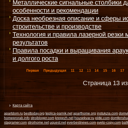
Металлические сигнальные столбики дл
особенности и рекомендации
Доска необрезная описание и сферы и
строительстве и производстве
Технология и правила лазерной резки 
результатов
Правила посадки и выращивания араук
и долгого роста
Первая
Предыдущая
11
12
13
14
15
16
17
Страница 13 из
Карта сайта
apartdom.ru
besttoday.org
teplica-parnik.net
aparthome.org
instukzia.com
domvi
homeprorab.info
stroibloger.com
krepezh.net
housekvar.ru
plitki.com
domfenshu
stagramer.com
stroihome.net
uquest.net
everbestnews.com
sveto-copy.com
bal