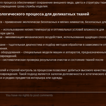
о процесса обеспечивает сохранение внешнего вида, цвета и структуры ткан
сокращение срока службы изделия.
логического процесса для деликатных тканей
 – применение экологически безопасных и мягких химикатов, безопасных дл
 – использование низких температур и оптимальных условий влажности для
ери цвета.
ки – минимизация механического воздействия, использование щадящих спос
ани – тщательная диагностика и подбор методов обработки в зависимости от
нения.
 оборудования – специальные модели машин и аппаратов, предназначенных
повреждений.
 – систематическая проверка результатов очистки и состояние тканей после
гий и строгий контроль за процессом позволяют добиться высокого качества
 повреждения. Такой подход является залогом долговечности и эстетического 
ых и редких предметов интерьера или одежды.
You have no rights to post comments