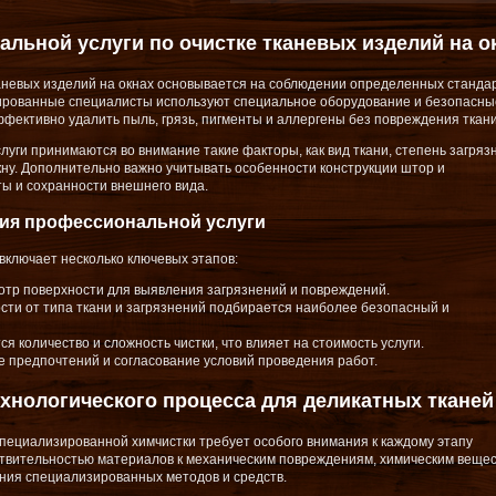
льной услуги по очистке тканевых изделий на о
аневых изделий на окнах основывается на соблюдении определенных станда
цированные специалисты используют специальное оборудование и безопасны
фективно удалить пыль, грязь, пигменты и аллергены без повреждения ткани
уги принимаются во внимание такие факторы, как вид ткани, степень загряз
кну. Дополнительно важно учитывать особенности конструкции штор и
ты и сохранности внешнего вида.
ния профессиональной услуги
ключает несколько ключевых этапов:
мотр поверхности для выявления загрязнений и повреждений.
ости от типа ткани и загрязнений подбирается наиболее безопасный и
я количество и сложность чистки, что влияет на стоимость услуги.
е предпочтений и согласование условий проведения работ.
хнологического процесса для деликатных тканей
специализированной химчистки требует особого внимания к каждому этапу
ствительностью материалов к механическим повреждениям, химическим веще
ания специализированных методов и средств.