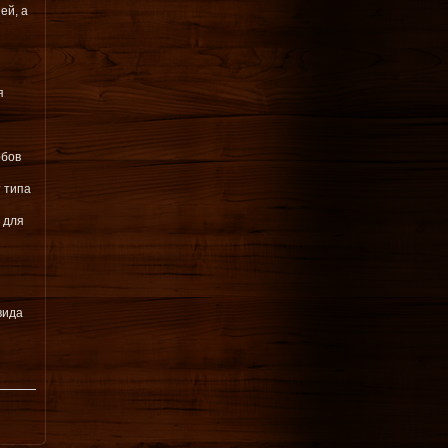
ей, а
я
обов
 типа
 для
вида