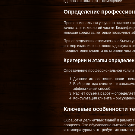
здоровья и комфорт в помещении.
Определение профессиона
Профессиональная услуга по очистке тк
качества и технологий чистки. Квалифи
моющие средства, которые позволяют эф
При определении стоимости и объема усл
размер изделия и сложность доступа к о
предпочтения клиента по степени чисто
Критерии и этапы определе
Определение профессиональной услуги в
Диагностика состояния ткани – ос
Выбор метода очистки – в зависим
эффективный способ.
Расчет объема работ – определяетс
Консультация клиента – обсуждени
Ключевые особенности те
Обработка деликатных тканей в рамках 
процесса. Это обусловлено высокой чув
и температурам, что требует использов