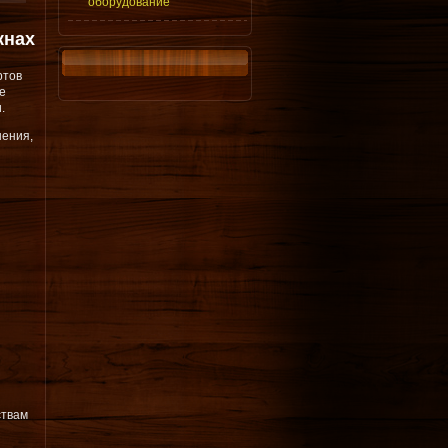
оборудование
кнах
ртов
е
.
нения,
ствам