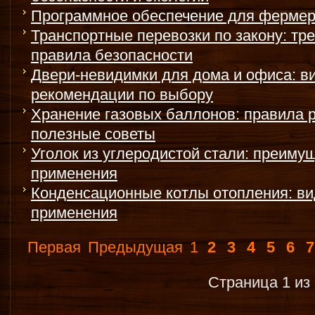
Программное обеспечение для фермер
Транспортные перевозки по закону: тр
правила безопасности
Двери-невидимки для дома и офиса: в
рекомендации по выбору
Хранение газовых баллонов: правила 
полезные советы
Уголок из углеродистой стали: преиму
применения
Конденсационные котлы отопления: ви
применения
Первая
Предыдущая
1
2
3
4
5
6
7
Страница 1 из