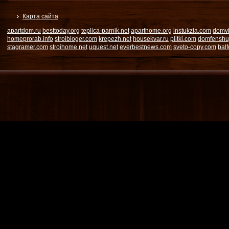
Карта сайта
apartdom.ru
besttoday.org
teplica-parnik.net
aparthome.org
instukzia.com
domvi
homeprorab.info
stroibloger.com
krepezh.net
housekvar.ru
plitki.com
domfenshu
stagramer.com
stroihome.net
uquest.net
everbestnews.com
sveto-copy.com
bal