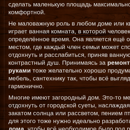
сделать маленькую площадь максимально
комфортной.
Не маловажную роль в любом доме или к
играет ванная комната, в которой челове
определённое время. Она является ещё 
местом, где каждый член семьи может сп
отдохнуть и расслабиться, приняв ванну
контрастный душ. Принимаясь за
ремонт
руками
тоже желательно хорошо продума
мебель, сантехнику так, чтобы всё выгля
гармонично.
Многие имеют загородный дом. Это-то ме
отдохнуть от городской суеты, наслаждая
закатом солнца или рассветом, пением пт
для этого тоже нужно идеально разрабо
дома
, чтобы всё необходимое было под р