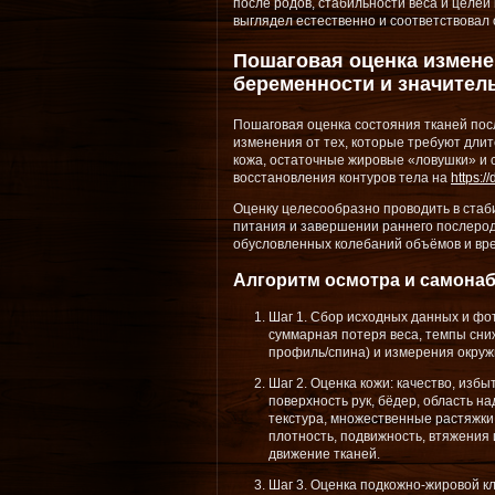
после родов, стабильности веса и целей
выглядел естественно и соответствовал
Пошаговая оценка измене
беременности и значител
Пошаговая оценка состояния тканей по
изменения от тех, которые требуют длит
кожа, остаточные жировые «ловушки» и 
восстановления контуров тела на
https://
Оценку целесообразно проводить в стаб
питания и завершении раннего послерод
обусловленных колебаний объёмов и вре
Алгоритм осмотра и самона
Шаг 1. Сбор исходных данных и фо
суммарная потеря веса, темпы сни
профиль/спина) и измерения окружн
Шаг 2. Оценка кожи: качество, избы
поверхность рук, бёдер, область н
текстура, множественные растяжки,
плотность, подвижность, втяжения 
движение тканей.
Шаг 3. Оценка подкожно-жировой к