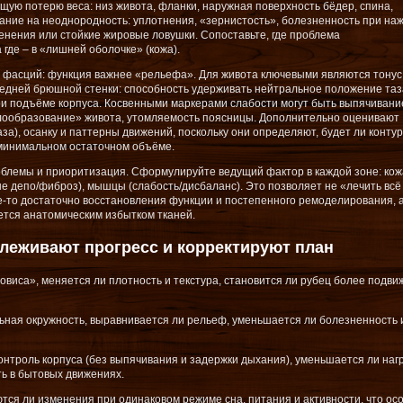
щую потерю веса: низ живота, фланки, наружная поверхность бёдер, спина,
мание на неоднородность: уплотнения, «зернистость», болезненность при на
енения или стойкие жировые ловушки. Сопоставьте, где проблема
 где – в «лишней оболочке» (кожа).
и фасций: функция важнее «рельефа». Для живота ключевыми являются тонус
редней брюшной стенки: способность удерживать нейтральное положение таз
и подъёме корпуса. Косвенными маркерами слабости могут быть выпячивани
олообразование» живота, утомляемость поясницы. Дополнительно оценивают
а), осанку и паттерны движений, поскольку они определяют, будет ли контур
минимальном остаточном объёме.
облемы и приоритизация. Сформулируйте ведущий фактор в каждой зоне: кож
ые депо/фиброз), мышцы (слабость/дисбаланс). Это позволяет не «лечить всё
де-то достаточно восстановления функции и постепенного ремоделирования, а
тся анатомическим избытком тканей.
слеживают прогресс и корректируют план
виса», меняется ли плотность и текстура, становится ли рубец более подв
льная окружность, выравнивается ли рельеф, уменьшается ли болезненность 
нтроль корпуса (без выпячивания и задержки дыхания), уменьшается ли наг
ть в бытовых движениях.
тся ли изменения при одинаковом режиме сна, питания и активности, что ос