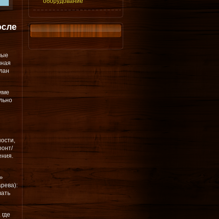
оборудование
осле
мые
чная
лан
име
льно
ости,
ронт/
ения.
»
рева):
вать
 где