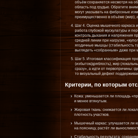
объём сохраняется несмотря на об
область под грудью. Обратите вни
могут указывать на фиброзные изм
преимущественно в объёме (жир), а
Шаг 4. Оценка мышечного каркаса 
работа глубокой мускулатуры и пе
контроль дыхания и напряжения пр
средней линии при нагрузке, «куп
ягодичные мышцы (стабильность таз
выглядеть «собранным» даже при 
Шаг 5. Итоговая классификация пр
(избыток/дряблость), жир (локальн
сразу», а идти от первопричины: г
то визуальный дефект поддерживае
Критерии, по которым от
Кожа: уменьшается ли площадь «про
и менее втянутым.
Жировая ткань: снижается ли лока
плотность участков.
Мышечный каркас: улучшается ли ко
на поясницу, растёт ли выносливос
Стабильность результата: сохраняю