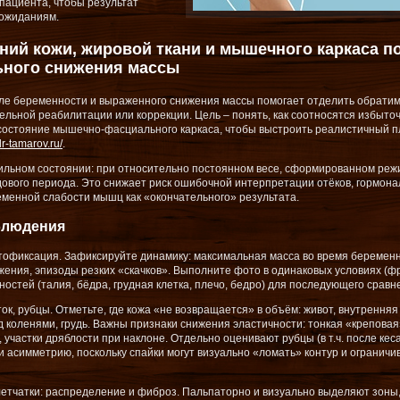
 пациента, чтобы результат
 ожиданиям.
ний кожи, жировой ткани и мышечного каркаса п
ьного снижения массы
сле беременности и выраженного снижения массы помогает отделить обрати
ельной реабилитации или коррекции. Цель – понять, как соотносятся избыто
состояние мышечно-фасциального каркаса, чтобы выстроить реалистичный п
dr-tamarov.ru/
.
ильном состоянии: при относительно постоянном весе, сформированном реж
ового периода. Это снижает риск ошибочной интерпретации отёков, гормона
менной слабости мышц как «окончательного» результата.
блюдения
тофиксация. Зафиксируйте динамику: максимальная масса во время беременн
жения, эпизоды резких «скачков». Выполните фото в одинаковых условиях (ф
остей (талия, бёдра, грудная клетка, плечо, бедро) для последующего сравн
ток, рубцы. Отметьте, где кожа «не возвращается» в объём: живот, внутренняя
ад коленями, грудь. Важны признаки снижения эластичности: тонкая «креповая
 участки дряблости при наклоне. Отдельно оценивают рубцы (в т.ч. после кеса
и асимметрию, поскольку спайки могут визуально «ломать» контур и ограничи
летчатки: распределение и фиброз. Пальпаторно и визуально выделяют зоны,