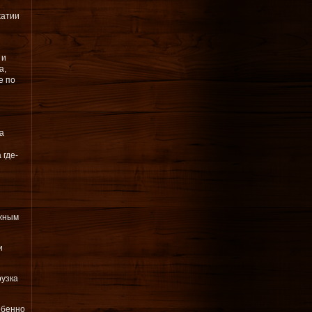
жатии
 и
а,
е по
а
 где-
ижным
и
рузка
обенно