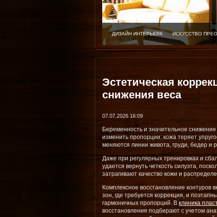
ДИЗАЙН ИНТЕРЬЕРА
ИСКУССТВО ПРЕ
Эстетическая коррекц
снижения веса
07.07.2026 16:09
Беременность и значительное снижение 
изменить пропорции: кожа теряет упруг
меняются линии живота, груди, бедер и р
Даже при регулярных тренировках и сба
удается вернуть четкость силуэта, поск
затрагивают качество кожи и распределе
Комплексное восстановление контуров в
зон, где требуется коррекция, и поэтап
гармоничных пропорций. В
клиника плас
восстановления подбирают с учетом ана