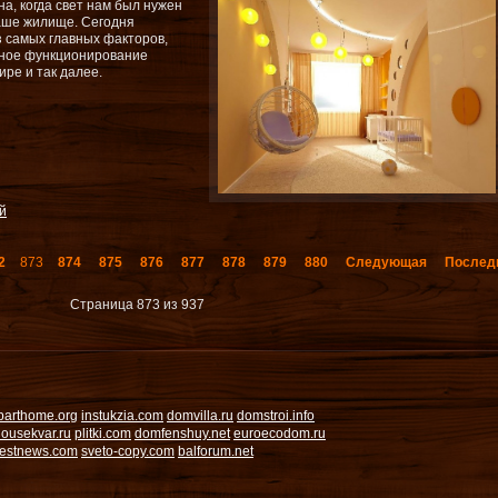
а, когда свет нам был нужен
наше жилище. Сегодня
з самых главных факторов,
ьное функционирование
ре и так далее.
й
2
873
874
875
876
877
878
879
880
Следующая
Послед
Страница 873 из 937
parthome.org
instukzia.com
domvilla.ru
domstroi.info
ousekvar.ru
plitki.com
domfenshuy.net
euroecodom.ru
estnews.com
sveto-copy.com
balforum.net