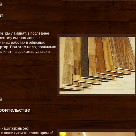
й
ат
е, как ламинат, в последнее
Поэтому именно данное
онтных работах в офисных
артир. При этом мало, правильно
влияет на срок эксплуатации
й
роительстве
 нашу жизнь без
т в наших домах неповторимый