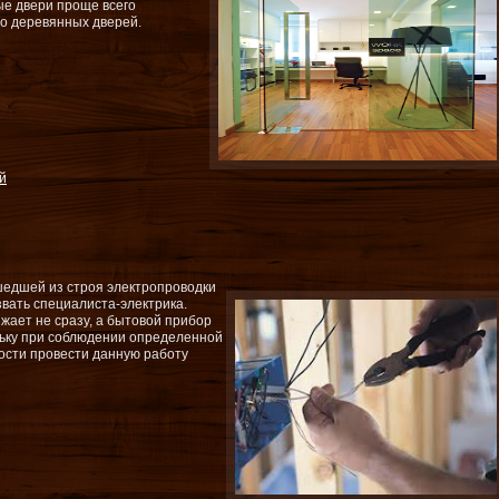
ые двери проще всего
бо деревянных дверей.
й
шедшей из строя электропроводки
вать специалиста-электрика.
зжает не сразу, а бытовой прибор
ольку при соблюдении определенной
ости провести данную работу