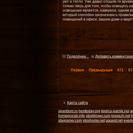
уют и тепло. Уже давно отошли те времен
только лишь для того, чтобы освещать 
освещение является, наверное, одним и
который способен организовать правил
помещений в офисе, вашем доме и кварти
Подробнее...
Добавить комментари
Первая
Предыдущая
871
87
Карта сайта
apartdom.ru
besttoday.org
teplica-parnik.net
a
homeprorab.info
stroibloger.com
krepezh.net
h
stagramer.com
stroihome.net
uquest.net
everb