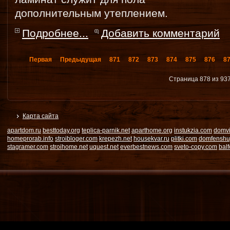
дополнительным утеплением.
Подробнее...
Добавить комментарий
Первая
Предыдущая
871
872
873
874
875
876
8
Страница 878 из 93
Карта сайта
apartdom.ru
besttoday.org
teplica-parnik.net
aparthome.org
instukzia.com
domvi
homeprorab.info
stroibloger.com
krepezh.net
housekvar.ru
plitki.com
domfenshu
stagramer.com
stroihome.net
uquest.net
everbestnews.com
sveto-copy.com
bal