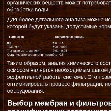
органических веществ может потребова
обработки воды.
Для более детального анализа можно ис
которой будут указаны допустимые нор
Параметр
Допустимые нормы
pH
6.5 - 8.5
TDS (мг/л)
500 - 1000
Тяжелые металлы (мг/л)
0.01 - 0.05
Органические соединения (мг/л)
0.1 - 0.5
Таким образом, анализ химического сос
осмосом является необходимым шагом 
эффективной работы системы. Это позво
оптимизировать процесс фильтрации, но
оборудования.
Выбор мембран и фильтро