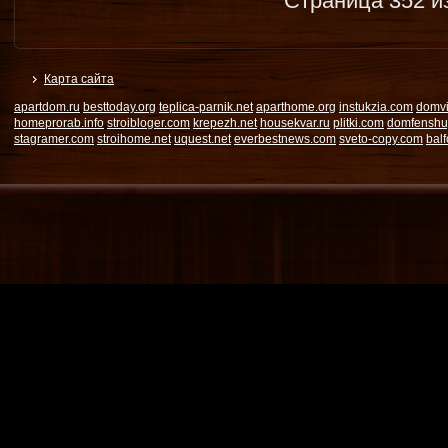
Страница 352 и
Карта сайта
apartdom.ru
besttoday.org
teplica-parnik.net
aparthome.org
instukzia.com
domvi
homeprorab.info
stroibloger.com
krepezh.net
housekvar.ru
plitki.com
domfenshu
stagramer.com
stroihome.net
uquest.net
everbestnews.com
sveto-copy.com
bal