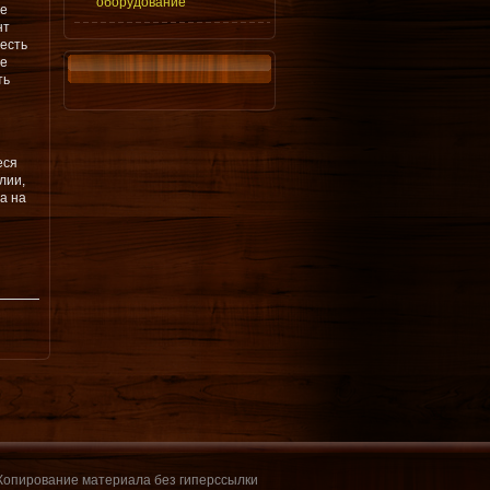
оборудование
те
нт
 есть
же
ть
еся
лии,
 а на
 Копирование материала без гиперссылки