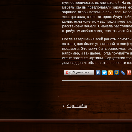
нужное количество выключателей. На окн
мебель, как вы предполагали заранее, е
заранее, чтобы потом не пришлось мебел
«центр» зала, возле которого будут соб
камин, если конечно у вас такой имеетс
расстановку мебели. Сначала расставьт
атрибутом любого зала, с эстетической 
После завершения всей работы осмотрите 
хватает, для более утонченной атмосфе
предметы. Это могут быть всевозможные
например, и так далее. Тогда покупайте 
стене повесьте картины. Осуществив свою
домочадцев, чтобы приятно провести вр
Поделиться…
Карта сайта