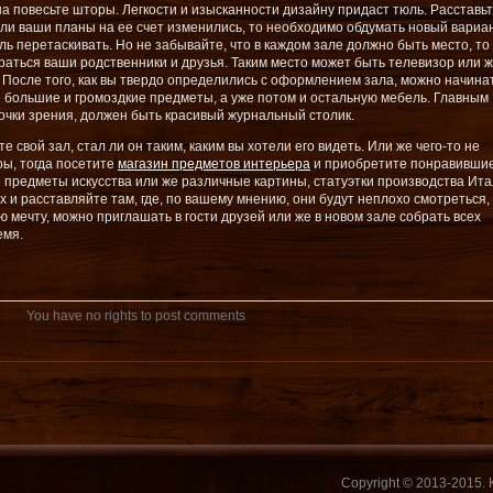
а повесьте шторы. Легкости и изысканности дизайну придаст тюль. Расставь
сли ваши планы на ее счет изменились, то необходимо обдумать новый вариа
ь перетаскивать. Но не забывайте, что в каждом зале должно быть место, то
ираться ваши родственники и друзья. Таким место может быть телевизор или 
я. После того, как вы твердо определились с оформлением зала, можно начина
е большие и громоздкие предметы, а уже потом и остальную мебель. Главным
точки зрения, должен быть красивый журнальный столик.
свой зал, стал ли он таким, каким вы хотели его видеть. Или же чего-то не
ры, тогда посетите
магазин предметов интерьера
и приобретите понравивши
 предметы искусства или же различные картины, статуэтки производства Ита
их и расставляйте там, где, по вашему мнению, они будут неплохо смотреться,
 мечту, можно приглашать в гости друзей или же в новом зале собрать всех
емя.
You have no rights to post comments
Copyright © 2013-2015.