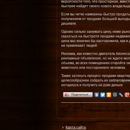
вероятности того, что просторная, вмес
быстрее найдет своего нового владельца
Если вы четко намерены быстро продать 
получением от продажи большей выгоды,
дешевле.
Однако сильно занижать цену, ниже рыно
сказаться на быстроте продажи недвижим
цена вас конечно бы насторожила, как и 
не привлекает людей.
Реклама, как известно двигатель бизнеса
рекламные объявления, но не ждите мол
объема, во всех помещениях откройте ок
животного или постороннего человека.
Также затянуть процесс продажи кварти
целесообразнее собрать их заблаговреме
нотариуса и получить на руки деньги.
Поделиться…
Карта сайта