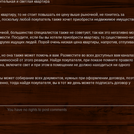
тительная и светлая квартира
.
квартиру, то не стоит повышать ее цену выше рыночной, не гонитесь за
 поскольку любой покупатель также хочет приобрести недвижимое имуществ
чной, большинство специалистов также не советуют, так как это негативно м
ости. Посудите, если бы вы хотели приобрести квартиру, то существенно-ни
других ищущих людей. Порой очень низкая цена квартиры, напротив, отпугивае
, но она также может помочь и вам. Разместите во всех доступных вам канала
ниеносной от этого реакции. Найдя покупателя, при показе помните правило
на, включите свет и при этом в помещении не должно находиться ни одного
ры может собирание всех документов, нужных при оформлении договора, поэ
нно, тогда найдя покупателя, вы в тот же день можете подписать договор у
You have no rights to post comments