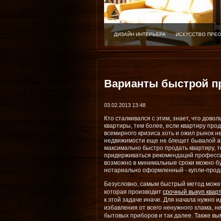
ДИЗАЙН ИНТЕРЬЕРА
ИСКУССТВО ПРЕ
Варианты быстрой п
03.02.2013 13:48
Кто сталкивался с этим, знает, что дов
квартиры, тем более, если квартиру про
всемирного кризиса хоть и ожил рынок 
недвижимости еще не блещет бывалой ак
максимально быстро продать квартиру, 
придерживаться рекомендаций професси
возможно в минимальные сроки можно б
нотариально оформленный - купли-прод
Безусловно, самым быстрый метод может
которая производит
срочный выкуп квар
к этой задаче иначе. Для начала нужно и
избавления от всего ненужного хлама, 
бытовых приборов и так далее. Также вы