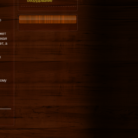
оборудование
о
ожет
зкая
т, а
х
тому