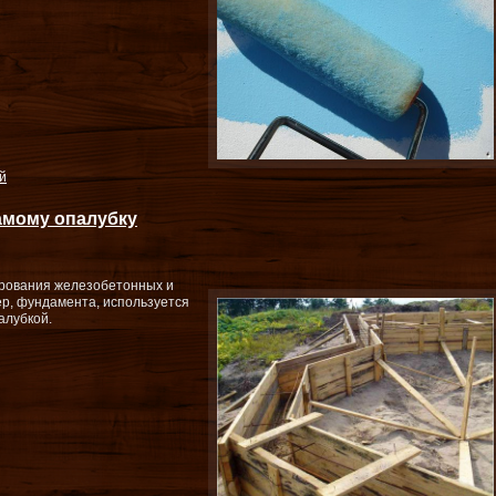
й
амому опалубку
ирования железобетонных и
р, фундамента, используется
алубкой.