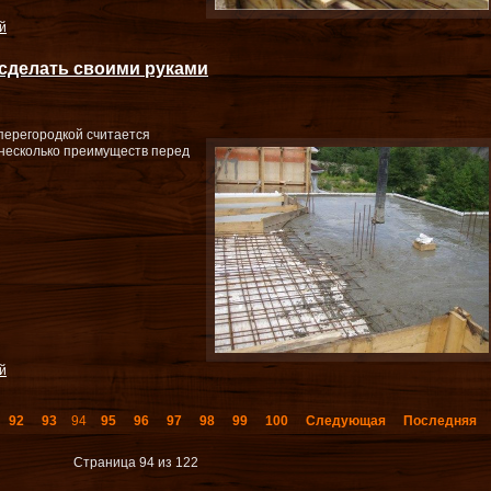
й
сделать своими руками
перегородкой считается
 несколько преимуществ перед
й
92
93
94
95
96
97
98
99
100
Следующая
Последняя
Страница 94 из 122