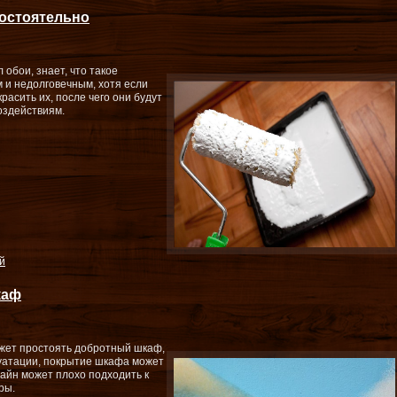
остоятельно
л обои, знает, что такое
 и недолговечным, хотя если
расить их, после чего они будут
оздействиям.
й
каф
ожет простоять добротный шкаф,
луатации, покрытие шкафа может
зайн может плохо подходить к
ры.