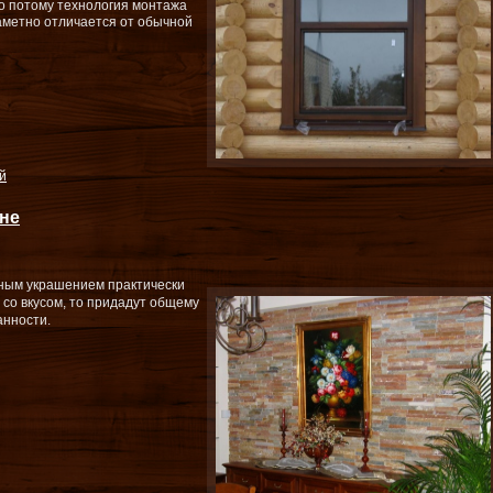
но потому технология монтажа
заметно отличается от обычной
й
ене
сным украшением практически
 со вкусом, то придадут общему
анности.