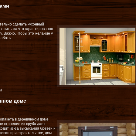
ками
тельно сделать кухонный
ворить, за что гарантированно
у. Важно, чтобы это желание у
работы.
й
янном доме
лопакета в деревянном доме
ое строение из сруба дает
ходит из-за высыхания бревен и
зован при строительстве, дом