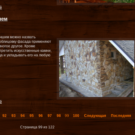
й
нем
учшим можно назвать
 облицовку фасада применяют
многое другое. Кроме
ретить искусственные камни,
а и укладывать его на любую
й
92
93
94
95
96
97
98
99
100
Следующая
Последняя
Страница 99 из 122