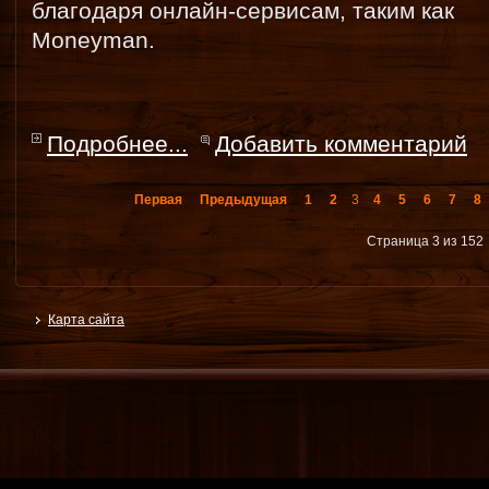
благодаря онлайн-сервисам, таким как
Moneyman.
Подробнее...
Добавить комментарий
Первая
Предыдущая
1
2
3
4
5
6
7
8
Страница 3 из 152
Карта сайта