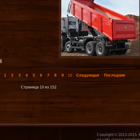
й
1
2
3
4
5
6
7
8
9
10
Следующая
Последняя
Страница 10 из 152
Copyright © 2013-2015.
на сайт строго запреще