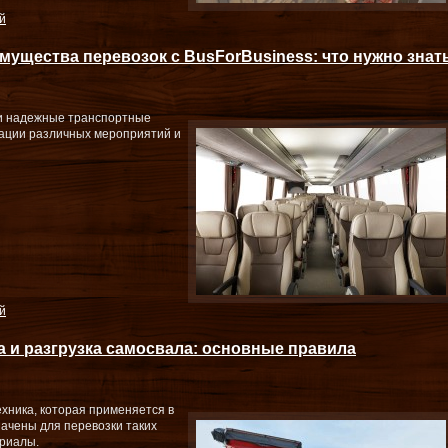
й
мущества перевозок с BusForBusiness: что нужно знат
и надежные транспортные
зации различных мероприятий и
й
а и разгрузка самосвала: основные правила
хника, которая применяется в
ачены для перевозки таких
ериалы.