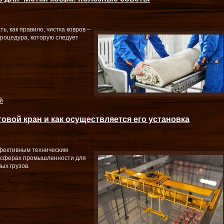
ь, как правило, чистка ковров –
процедура, которую следует
й
овой кран и как осуществляется его установка
фективным техническим
х сферах промышленности для
ых грузов.