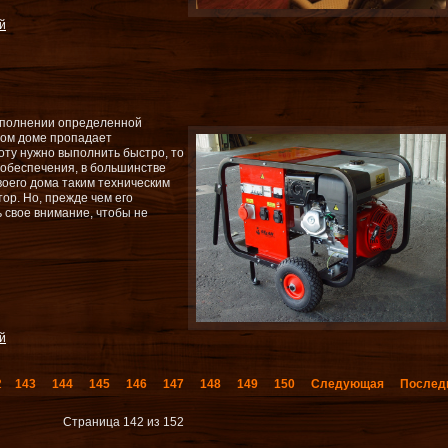
й
выполнении определенной
ном доме пропадает
оту нужно выполнить быстро, то
обеспечения, в большинстве
воего дома таким техническим
ор. Но, прежде чем его
ь свое внимание, чтобы не
й
2
143
144
145
146
147
148
149
150
Следующая
Послед
Страница 142 из 152