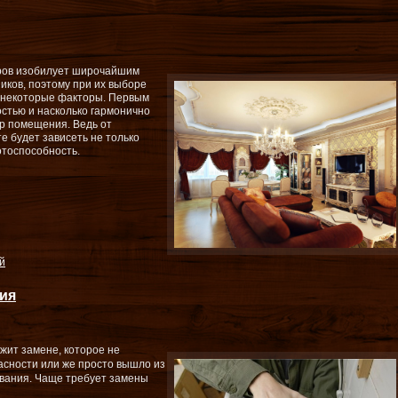
ров изобилует широчайшим
иков, поэтому при их выборе
ь некоторые факторы. Первым
стью и насколько гармонично
ер помещения. Ведь от
е будет зависеть не только
отоспособность.
й
ия
жит замене, которое не
асности или же просто вышло из
дования. Чаще требует замены