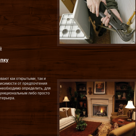
й
пку
вают как открытыми, так и
висимости от предпочтения
 необходимо определить, для
функциональным либо просто
терьера.