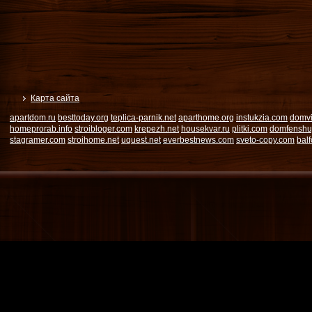
Карта сайта
apartdom.ru
besttoday.org
teplica-parnik.net
aparthome.org
instukzia.com
domvi
homeprorab.info
stroibloger.com
krepezh.net
housekvar.ru
plitki.com
domfenshu
stagramer.com
stroihome.net
uquest.net
everbestnews.com
sveto-copy.com
bal