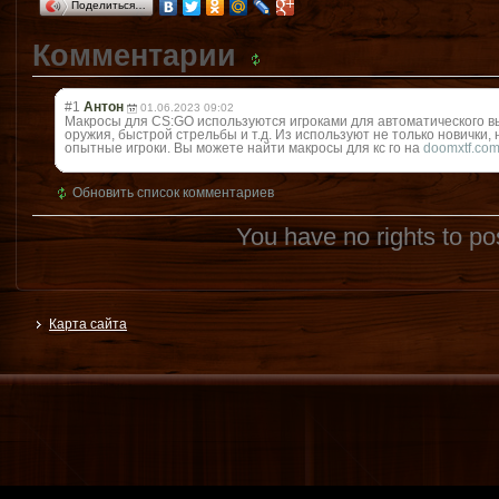
Поделиться…
Комментарии
#1
Антон
01.06.2023 09:02
Макросы для CS:GO используются игроками для автоматического в
оружия, быстрой стрельбы и т.д. Из используют не только новички, 
опытные игроки. Вы можете найти макросы для кс го на
doomxtf.com/
Обновить список комментариев
You have no rights to p
Карта сайта