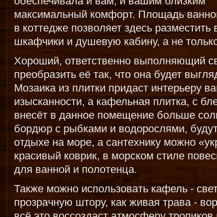
обеспечивала и вам, и вашим близким
максимальный комфорт. Площадь ванно
в коттедже позволяет здесь разместить
шкафчики и душевую кабину, а не тольк
Хороший, ответственно выполняющий св
преобразить её так, что она будет выгля
Мозаика из плитки придаст интерьеру в
изысканности, а кафельная плитка, с б
внесёт в данное помещение больше солн
бордюр с рыбками и водорослями, будут
отдыхе на море, а сантехнику можно «ук
красивый коврик, в морском стиле повес
для ванной и полотенца.
Также можно использовать кафель - свет
прозрачную штору, как живая трава - во
всё это воссоздаст атмосферу тропиков 