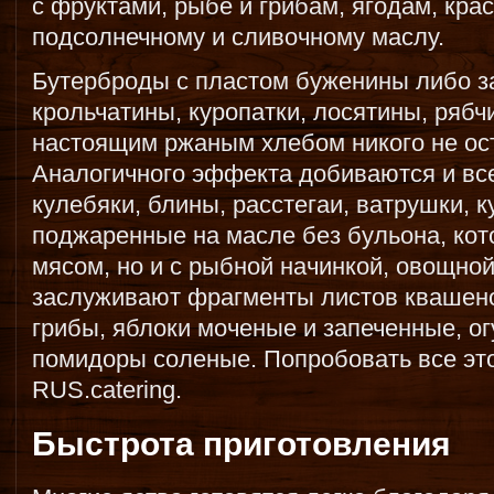
с фруктами, рыбе и грибам, ягодам, крас
подсолнечному и сливочному маслу.
Бутерброды с пластом буженины либо за
крольчатины, куропатки, лосятины, рябч
настоящим ржаным хлебом никого не о
Аналогичного эффекта добиваются и в
кулебяки, блины, расстегаи, ватрушки, к
поджаренные на масле без бульона, кот
мясом, но и с рыбной начинкой, овощно
заслуживают фрагменты листов квашен
грибы, яблоки моченые и запеченные, о
помидоры соленые. Попробовать все эт
RUS.catering.
Быстрота приготовления