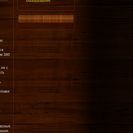
оборудование
ты
 в
ли 380
 не с
ать
ь
еловек
пасные
ания.