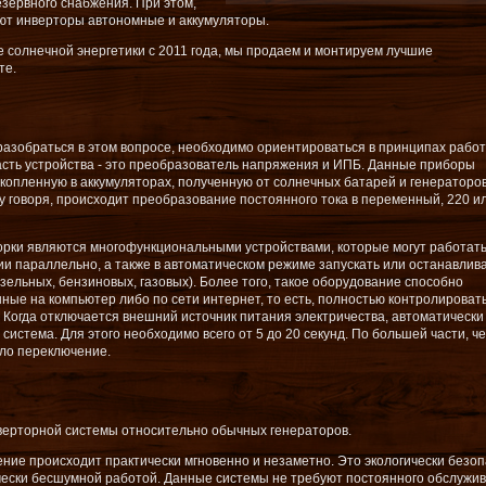
езервного снабжения. При этом,
ют инверторы автономные и аккумуляторы.
е солнечной энергетики с 2011 года, мы продаем и монтируем лучшие
те.
разобраться в этом вопросе, необходимо ориентироваться в принципах рабо
часть устройства - это преобразователь напряжения и ИПБ. Данные приборы
копленную в аккумуляторах, полученную от солнечных батарей и генераторов
у говоря, происходит преобразование постоянного тока в переменный, 220 и
рки являются многофункциональными устройствами, которые могут работать
ии параллельно, а также в автоматическом режиме запускать или останавлив
зельных, бензиновых, газовых). Более того, такое оборудование способно
нные на компьютер либо по сети интернет, то есть, полностью контролироват
 Когда отключается внешний источник питания электричества, автоматически
истема. Для этого необходимо всего от 5 до 20 секунд. По большей части, ч
шло переключение.
ерторной системы относительно обычных генераторов.
ение происходит практически мгновенно и незаметно. Это экологически безо
ески бесшумной работой. Данные системы не требуют постоянного обслужив