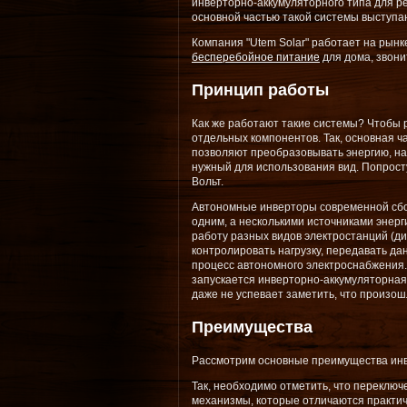
инверторно-аккумуляторного типа для р
основной частью такой системы выступа
Компания "Utem Solar" работает на рынк
бесперебойное питание
для дома, звони
Принцип работы
Как же работают такие системы? Чтобы 
отдельных компонентов. Так, основная 
позволяют преобразовывать энергию, на
нужный для использования вид. Попрост
Вольт.
Автономные инверторы современной сбо
одним, а несколькими источниками энерг
работу разных видов электростанций (ди
контролировать нагрузку, передавать да
процесс автономного электроснабжения.
запускается инверторно-аккумуляторная с
даже не успевает заметить, что произо
Преимущества
Рассмотрим основные преимущества инв
Так, необходимо отметить, что переключ
механизмы, которые отличаются практич