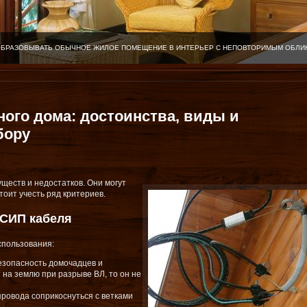
ОБРАЗОВЫВАТЬ ОБЫЧНОЕ ЖИЛОЕ ПОМЕЩЕНИЕ В ИНТЕРЬЕР С НЕПОВТОРИМЫМ ОБЛИ
ного дома: достоинства, виды и
бору
ществ и недостатков. Они могут
тоит учесть ряд критериев.
 СИП кабеля
спользования:
езопасность домочадцев и
 на землю при разрыве ВЛ, то он не
 провода соприкоснуться с ветками