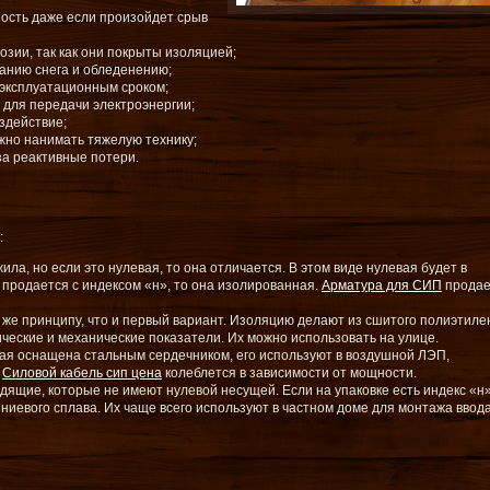
ость даже если произойдет срыв
озии, так как они покрыты изоляцией;
анию снега и обледенению;
эксплуатационным сроком;
 для передачи электроэнергии;
здействие;
ужно нанимать тяжелую технику;
за реактивные потери.
:
ла, но если это нулевая, то она отличается. В этом виде нулевая будет в
 продается с индексом «н», то она изолированная.
Арматура для СИП
продае
 же принципу, что и первый вариант. Изоляцию делают из сшитого полиэтиле
ческие и механические показатели. Их можно использовать на улице.
орая оснащена стальным сердечником, его используют в воздушной ЛЭП,
.
Силовой кабель сип цена
колеблется в зависимости от мощности.
одящие, которые не имеют нулевой несущей. Если на упаковке есть индекс «н»
ниевого сплава. Их чаще всего используют в частном доме для монтажа ввод