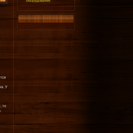
оборудование
тся
на. У
, то
а