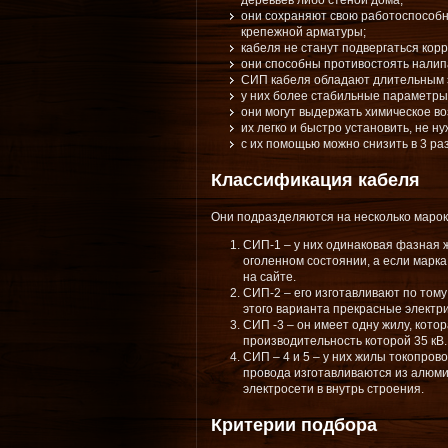
деревьев либо стеной дома;
они сохраняют свою работоспособн
крепежной арматуры;
кабеля не станут подвергаться корр
они способны противостоять налип
СИП кабеля обладают длительным 
у них более стабильные параметры
они могут выдержать химическое во
их легко и быстро установить, не н
с их помощью можно снизить в 3 ра
Классификация кабеля
Они подразделяются на несколько марок
СИП-1 – у них одинаковая фазная жи
оголенном состоянии, а если марка
на сайте.
СИП-2 – его изготавливают по тому
этого варианта прекрасные электри
СИП -3 – он имеет одну жилу, кот
производительность которой 35 кВ
СИП – 4 и 5 – у них жилы токопров
провода изготавливаются из алюми
электросети в внутрь строения.
Критерии подбора