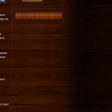
оборудование
ожно
цию не
я
м в
ланию
нные
ент.
ботают