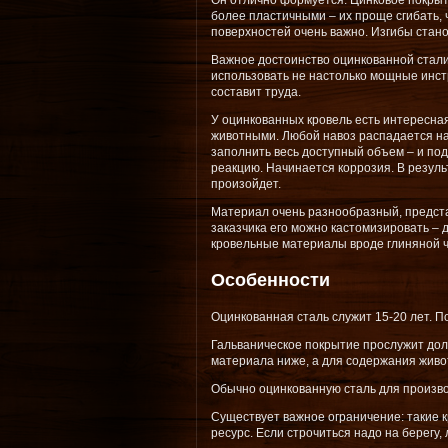
Он отлично формуется. Цинковое покры
более пластичными – их проще сгибать,
поверхностей очень важно. Изгибы стан
Важное достоинство оцинкованной стали
использовать не настолько мощные инс
составит труда.
У оцинкованных кровель есть интересная
животными. Любой навоз распадается на 
заполнить весь доступный объем – и по
реакцию. Начинается коррозия. В резуль
произойдет.
Материал очень разнообразный, предста
заказчика его можно кастомизировать –
кровельные материалы вроде глиняной 
Особенности
Оцинкованная сталь служит 15-20 лет. П
Гальваническое покрытие прослужит доль
материала ниже, а для содержания живо
Обычно оцинкованную сталь для произво
Существует важное ограничение: такие 
ресурс. Если строчиться надо на берегу,