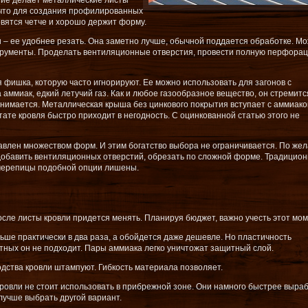
тие делает металлические листы
 что для создания профилированных
овятся четче и хорошо держит форму.
 – ее удобнее резать. Она заметно лучше, обычной поддается обработке. М
трументы. Проделать вентиляционные отверстия, провести полную перфора
 фишка, которую часто игнорируют. Ее можно использовать для загонов с
аммиак, едкий летучий газ. Как и любое газообразное вещество, он стремитс
днимается. Металлическая крыша без цинкового покрытия вступает с аммиако
тате кровля быстро приходит в негодность. С оцинкованной статью этого не
влен множеством форм. И этим богатство выбора не ограничивается. По же
 добавить вентиляционных отверстий, обрезать по сложной форме. Традицио
черепицы подобной опции лишены.
осле листы кровли придется менять. Планируя бюджет, важно учесть этот мом
ше практически в два раза, а обойдется даже дешевле. Но пластичность
тных он не подходит. Пары аммиака легко уничтожат защитный слой.
дства кровли штампуют. Гибкость материала позволяет.
кровли не стоит использовать в прибрежной зоне. Они намного быстрее выра
 лучше выбрать другой вариант.