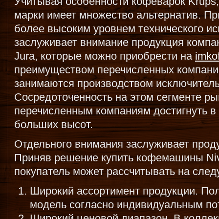
Учитывая особенности кофеварок Krups,
марки имеет множество альтернатив. Пр
более высоким уровнем технического ис
заслуживает внимание продукция компан
Jura, которые можно приобрести на
imko
преимуществом перечисленных компаний 
занимаются производством исключител
Сосредоточенность на этом сегменте ры
перечисленным компаниям достигнуть в
больших высот.
Отдельного внимания заслуживает проду
Приняв решение купить кофемашины Ni
покупатель может рассчитывать на сле
Широкий ассортимент продукции. Пол
модель согласно индивидуальным по
Широкий ценовой диапазон. В колле