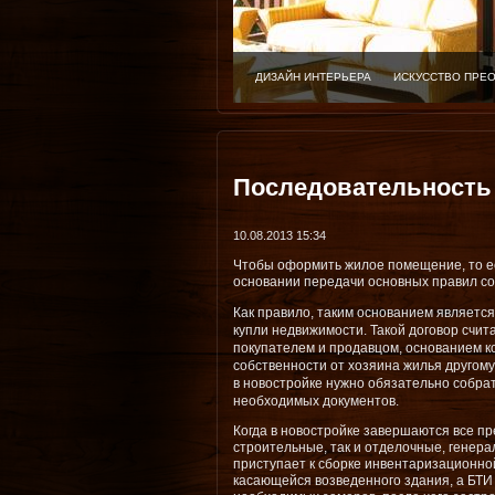
ДИЗАЙН ИНТЕРЬЕРА
ИСКУССТВО ПРЕ
Последовательность
10.08.2013 15:34
Чтобы оформить жилое помещение, то ест
основании передачи основных правил со
Как правило, таким основанием являетс
купли недвижимости. Такой договор счит
покупателем и продавцом, основанием к
собственности от хозяина жилья другому
в новостройке нужно обязательно собра
необходимых документов.
Когда в новостройке завершаются все п
строительные, так и отделочные, генер
приступает к сборке инвентаризационно
касающейся возведенного здания, а БТИ 