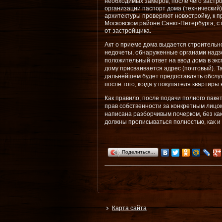
необходимых замеров, после чего застр
организации паспорт дома (технический
архитектуры проверяют новостройку, к п
Московском районе Санкт-Петербурга, с
от застройщика
.
Акт о приеме дома выдается строительно
недочеты, обнаруженные органами надзо
положительный ответ на ввод дома в эк
дому присваивается адрес (почтовый). Т
дальнейшем будет предоставлять обслуж
после того, когда у покупателя квартиры
Как правило, после подачи полного пак
прав собственности за конкретным лицом
написана разборчивым почерком, без ка
должны прописываться полностью, как и
Поделиться…
Карта сайта