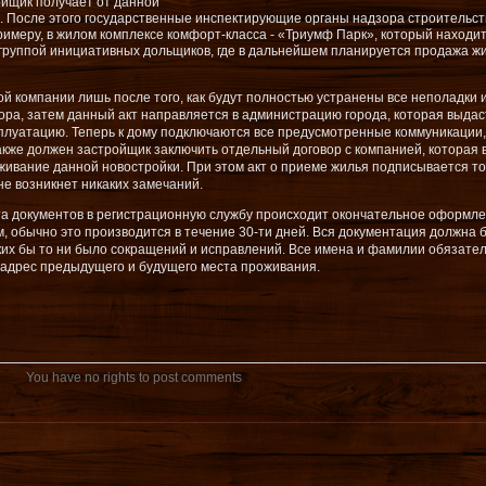
ойщик получает от данной
). После этого государственные инспектирующие органы надзора строительст
римеру, в жилом комплексе комфорт-класса - «Триумф Парк», который находит
 группой инициативных дольщиков, где в дальнейшем планируется
продажа ж
й компании лишь после того, как будут полностью устранены все неполадки 
ра, затем данный акт направляется в администрацию города, которая выдас
сплуатацию. Теперь к дому подключаются все предусмотренные коммуникации,
акже должен застройщик заключить отдельный договор с компанией, которая 
ивание данной новостройки. При этом акт о приеме жилья подписывается то
 не возникнет никаких замечаний.
ета документов в регистрационную службу происходит окончательное оформл
, обычно это производится в течение 30-ти дней. Вся документация должна 
ких бы то ни было сокращений и исправлений. Все имена и фамилии обязате
 адрес предыдущего и будущего места проживания.
You have no rights to post comments