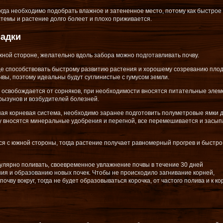
огда необходимо подобрать влажное и затененное место, потому как быстрое
темы и растение долго болеет и плохо приживается.
садки
жной стороне, желательно вдоль забора можно подготавливать почву.
це способствовать быстрому развитию растения и хорошему созреванию плод
вы, поэтому идеальны будут суглинистые с гумусом земли.
 освобождается от сорняков, при необходимости вносятся питательные элем
рызунов и возбудителей болезней.
ная корневая система, необходимо заранее подготовить полуметровые ямки 
у вносятся минеральные удобрения и перегной, все перемешивается и засып
ся с южной стороны, тогда растение получает равномерный прогрев и быстро
улярно поливать, своевременное увлажнение почвы в течение 30 дней
ия и образованию новых почек. Чтобы не происходило загнивание корней,
чву вокруг, тогда не будет образовываться корочка, от частого полива и к к