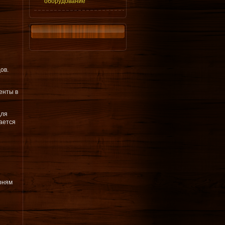
оборудование
ов.
енты в
для
ается
орням