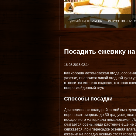
ДИЗАЙН ИНТЕРЬЕРА
ИСКУССТВО ПРЕ
Посадить ежевику на
18.08.2018 02:14
Как хороша летом свежая ягода, особен
участке, к неприхотливой ягодной культ
относится ежевика садовая, которая вн
непревзойденный вкус.
Способы посадки
Для регионов с холодной зимой выведен
переносить морозы до 30 градусов, поэ
посадочного материала немаловажен. Л
считается осень, когда растение еще не 
снижается, при пересадке осенняя влаг
ежевики на посадку
осенью стоят гораздо