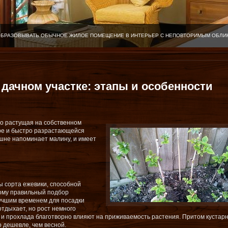
ОБРАЗОВЫВАТЬ ОБЫЧНОЕ ЖИЛОЕ ПОМЕЩЕНИЕ В ИНТЕРЬЕР С НЕПОВТОРИМЫМ ОБЛИ
 дачном участке: этапы и особенности
но растущая на собственном
уре и быстро разрастающейся
ешне напоминает малину, и имеет
ы сорта ежевики, способной
тому правильный подбор
учшим временем для посадки
отдыхает, но рост немного
а и прохлада благотворно влияют на приживаемость растения. Притом кустар
 дешевле, чем весной.