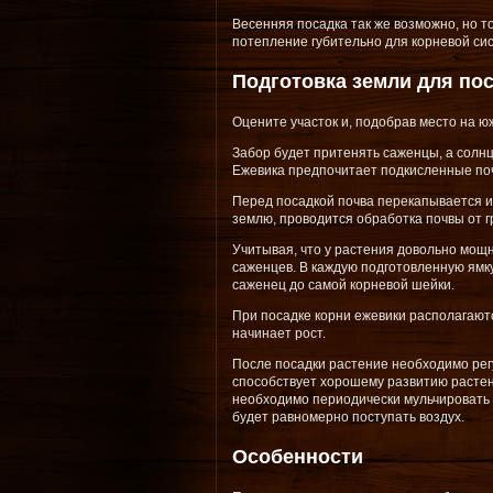
Весенняя посадка так же возможно, но т
потепление губительно для корневой сис
Подготовка земли для по
Оцените участок и, подобрав место на ю
Забор будет притенять саженцы, а солн
Ежевика предпочитает подкисленные поч
Перед посадкой почва перекапывается и
землю, проводится обработка почвы от г
Учитывая, что у растения довольно мощ
саженцев. В каждую подготовленную ямк
саженец до самой корневой шейки.
При посадке корни ежевики располагают
начинает рост.
После посадки растение необходимо рег
способствует хорошему развитию растен
необходимо периодически мульчировать по
будет равномерно поступать воздух.
Особенности