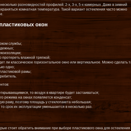
несколько разновидностей профилей: 2-х, 3-х, 5-х камерных. Даже в зимний
охраняться комнатная температура. Такой вариант остекления часто можно
е.
пластиковых окон
оком службы;
адежных;
укоизоляции;
но протереть влажной тряпкой;
дет ли классическое горизонтальное окно или вертикальное. Можно сделать та
ько одно;
пластиковой рамы;
требитель.
нтов:
ткрывающимися, то воздух в квартире будет застаиваться;
го режима на окнах появляется конденсат;
ю раму, поэтому площадь у стеклопакета небольшая;
 то срок их эксплуатации уменьшается в несколько раз.
орые стоит обратить внимание при выборе пластикового окна для остекления