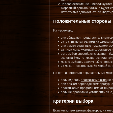
не стоит.
Теплое остекление – используются 
морозный день на балконе будет с
встретить в однокомнатной квартир
Положительные стороны 
Их несколько:
они обладают продолжительным ср
окна считаются одними из самых н
они имеют отличные показатели зв
за ними легко ухаживать, достаточ
есть выбор способа открывания: бу
все окна будут открываться или тол
можно выбрать различный оттенок 
их может позволить себе любой по
Но есть и несколько отрицательных моме
если сделать
пластиковые окна
не о
при резком перепаде температурно
пластиковые профили имеют широку
если не правильно установить окно,
Критерии выбора
Есть несколько важных факторов, на кот