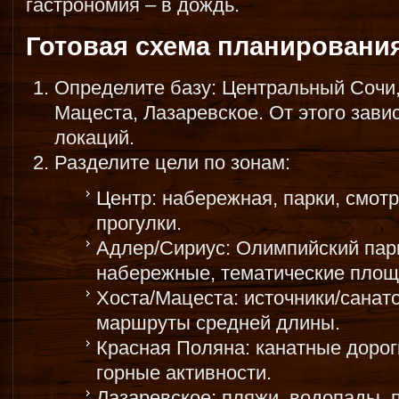
гастрономия – в дождь.
Готовая схема планировани
Определите базу: Центральный Сочи,
Мацеста, Лазаревское. От этого зави
локаций.
Разделите цели по зонам:
Центр: набережная, парки, смотр
прогулки.
Адлер/Сириус: Олимпийский парк
набережные, тематические площ
Хоста/Мацеста: источники/санат
маршруты средней длины.
Красная Поляна: канатные дороги
горные активности.
Лазаревское: пляжи, водопады,