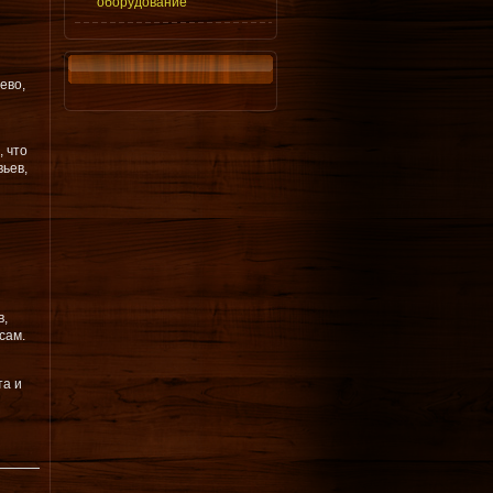
оборудование
ево,
 что
ьев,
в,
сам.
та и