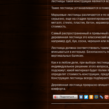
лестницы такой конструкции являются в
Такие лестницы устанавливаются в помещ
Маршевые лестницы различаются и по ви
серьезно, еще на стадии проектировани
металл, стекло, пластик, бетон, керамо
стоимость.
Самый распространенный и привычный ма
деревянная лестница это классический 
например дуб, бук, сосна, черешня или 
Лестница должна соответствовать таким 
вписываться в интерьер. Безопасность 
вертикальных балясин.
Как и в любом деле, при выборе лестни
индивидуальное решение этого вопроса,
подскажут, какой материал будет более
определят стоимость конструкции, пред
Конструкция лестницы всегда подбираетс
Деревянная лестница прекрасно впишетс
комфорта.
Поделиться…