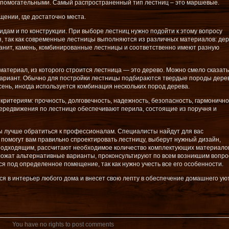
спомогательными. Самый распространенный тип лестниц – это маршевые.
ении, где достаточно места.
дам и по конструкции. При выборе лестниц нужно подойти к этому вопросу
я, так как современные лестницы выполняются из различных материалов: дер
гранит, камень, комбинированные лестницы и соответственно имеют разную
териал, из которого строится лестница — это дерево. Можно смело сказать,
вариант. Обычно для постройки лестницы подбираются твердые породы дерев
ясень, иногда используется комбинация нескольких пород дерева.
критериям: прочность, долговечность, надежность, безопасность, гармонично
передвижения по лестнице обеспечивают перила, состоящие из поручня и
цы лучше обратиться к профессионалам. Специалисты найдут для вас
 помогут вам правильно спроектировать лестницу, выберут нужный дизайн,
 подходящим, рассчитают необходимое количество комплектующих материало
ложат альтернативные варианты, проконсультируют по всем возникшим вопро
я под определенное помещение, так как нужно учесть все его особенности.
я в интерьер любого дома и внесет свою лепту в обеспечение домашнего ую
You have no rights to post comments