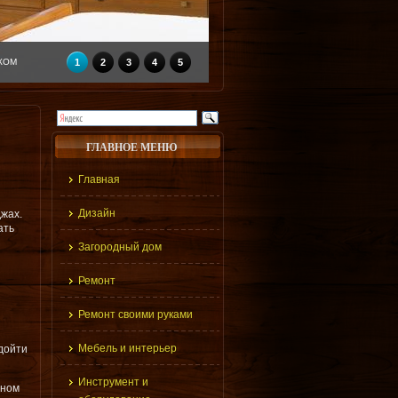
КОМ
1
2
3
4
5
ГЛАВНОЕ МЕНЮ
Главная
Дизайн
джах.
ать
Загородный дом
Ремонт
Ремонт своими руками
Мебель и интерьер
одойти
Инструмент и
вном