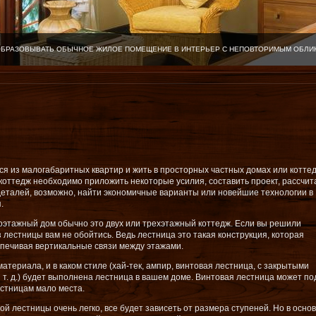
ОБРАЗОВЫВАТЬ ОБЫЧНОЕ ЖИЛОЕ ПОМЕЩЕНИЕ В ИНТЕРЬЕР С НЕПОВТОРИМЫМ ОБЛИ
я из малогабаритных квартир и жить в просторных частных домах или котте
коттедж необходимо приложить некоторые усилия, составить проект, рассчит
деталей, возможно, найти экономичные варианты или новейшие технологии в
.
ноэтажный дом обычно это двух или трехэтажный коттедж. Если вы решили
з лестницы вам не обойтись. Ведь лестница это такая конструкция, которая
печивая вертикальные связи между этажами.
атериала, и в каком стиле (хай-тек, ампир, винтовая лестница, с закрытыми
 т. д.) будет выполнена лестница в вашем доме. Винтовая лестница может п
стницам мало места.
ой лестницы очень легко, все будет зависеть от размера ступеней. Но в осно