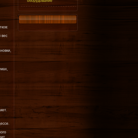
оборудование
тков:
 вес
новки,
мах,
кет.
ессе.
ного
жит