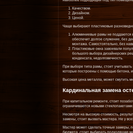
наиболее подходящий под тип помещени
Качеством.
Дизайном.
Ценой.
Чаще выбирают пластиковые разновиднос
Алюминиевые рамы не поддаются в
обеспечит долгое служение, без де
монтажа. Самостоятельно, без навы
Пластиковые окна завоевали популя
большого выбора дизайнерских реш
конденсата, недолговечность.
При выборе типа рамы, стоит учитывать
которые построены с помощью бетона, ин
Высокая цена металла, может смутить м
Кардинальная замена ост
При капитальном ремонте, стоит позабот
ограничиваются новыми стеклопакетами
Несмотря на высокую стоимость, резуль
замены, стоит вызвать мастера. Не у вс
Мастер может сделать точные замеры, п
бюджета, стоит выбирать подходящие ма