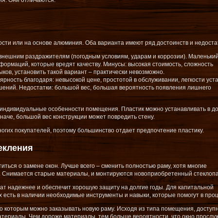
я. Они отличаются:
ти или на основе алюминия. Оба варианта имеют ряд достоинств и недоста
нешним раздражителям (погодным условиям, ударам и коррозии). Маленький
формаций, которые вредят качеству. Минусы: высокая стоимость, сложность
ков, установить такой вариант – практически невозможно.
рность благодаря: невысокой цене, простотой в обслуживании, легкости уста
ений. Недостатки: большой вес, большая вероятность появления лишнего
 индивидуальные особенности помещения. Пластик можно устанавливать в до
аче, большой вес конструкции может повредить стену.
ногих покупателей, поэтому большинство отдает предпочтение пластику.
екления
иться о замене окон. Лучше всего – сменить полностью раму, хотя многие
. Снимается старые материалы, и монтируются новоприобретенный стеклопа
тат надежнее и обеспечит хорошую защиту на долгие годы. Для капитальной
ех есть в наличии необходимые инструменты и навыки, которые помогут в проц
о которым можно заказывать новую раму. Исходя из типа помещения, доступ
териалы. Чем дороже материалы, тем больше вероятности, что окно прослу