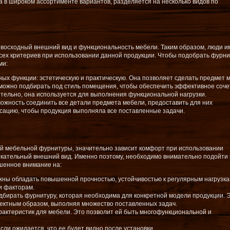
 в широком ассортименте вариантов, разделяется на несколько видов по
восходный внешний вид и функциональность мебели. Таким образом, люди 
сех критериев при использовании данной продукции. Чтобы подобрать фурни
ми:
ных функции: эстетическую и практическую. Она позволяет сделать предмет 
 можно подбирать под стиль помещения, чтобы обеспечить эффективное соч
ительно, она используется для выполнения функциональной нагрузки.
ожность соединить все детали предмета мебели, предоставить для них
сацию, чтобы продукция выполняла все поставленные задачи.
тей мебельной фурнитуры, значительно зависит комфорт при использовании
екательный внешний вид. Именно поэтому, необходимо внимательно подойти 
шенное внимание на:
ны обладать повышенной прочностью, устойчивостью к регулярным нагрузка
 и факторам.
дбирать фурнитуру, которая необходима для конкретной модели продукции. 
ректным образом, выполняя множество поставленных задач.
актеристик для мебели. Это позволит ей быть многофункциональной и
сли ожидается, что ее будет видно после установки.