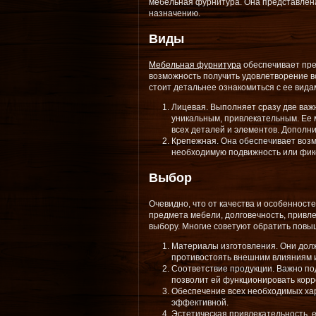
мебельная фурнитура. Она представлена
назначению.
Виды
Мебельная фурнитура
обеспечивает пре
возможность получить удовлетворение в
стоит детальнее ознакомиться с ее вида
Лицевая. Выполняет сразу две важ
уникальным, привлекательным. Ее
всех деталей и элементов. Дополн
Крепежная. Она обеспечивает возм
необходимую подвижность или фик
Выбор
Очевидно, что от качества и особеннос
предмета мебели, долговечность, привл
выбору. Многие советуют обратить повы
Материалы изготовления. Они долж
противостоять внешним влияниям
Соответствие продукции. Важно по
позволит ей функционировать кор
Обеспечение всех необходимых хар
эффективной.
Эстетическая привлекательность, е