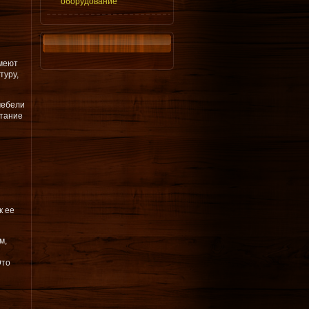
оборудование
имеют
туру,
мебели
етание
к ее
м,
Это