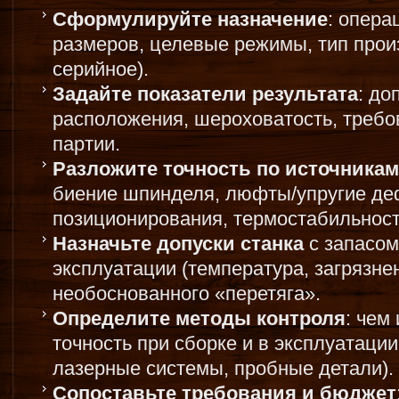
Сформулируйте назначение
: опера
размеров, целевые режимы, тип прои
серийное).
Задайте показатели результата
: до
расположения, шероховатость, требо
партии.
Разложите точность по источникам
биение шпинделя, люфты/упругие д
позиционирования, термостабильност
Назначьте допуски станка
с запасом
эксплуатации (температура, загрязнен
необоснованного «перетяга».
Определите методы контроля
: чем
точность при сборке и в эксплуатаци
лазерные системы, пробные детали).
Сопоставьте требования и бюджет