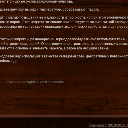
ают его нужные эксплуатационные качества.
 древесину, при высокой температуре, обрабатывают паром.
ят с целью повышения ее надежности и прочности, но при этом экологичнос
ботке паром. Этот недостаток вполне компенсируется за счет низкой стоимо
древесина не теряет своих природных экологических свойств, зато цена ее г
аточно широка и разнообразна. Термодревесину активно используют как в
енней отделки помещений. Очень популярно строительство деревянных каркас
ливаются основные элементы каркаса, а также его несущие стены.
одревесину используют в качестве облицовки стен, декоративных поверхност
ебель и др.
You have no rights to post comments
Copyright © 2013-2015.