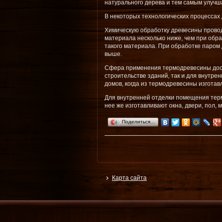
натурального дерева и тем самым улучш
В некоторых технологических процессах
Химическую обработку древесины провод
материала несколько ниже, чем при обра
такого материала. При обработке паром 
выше.
Сфера применения термодревесины дост
строительстве зданий, так и для внутр
домов, когда из термодревесины изготав
Для внутренней отделки помещения терм
нее же изготавливают окна, двери, пол, м
Поделиться…
Карта сайта