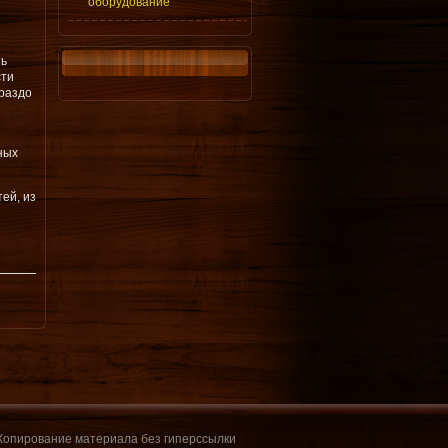
оборудование
ть
сти
ораздо
ных
ей, из
 Копирование материала без гиперссылки