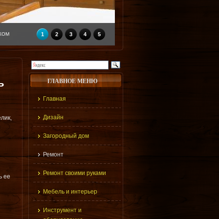
КОМ
1
2
3
4
5
ь
ГЛАВНОЕ МЕНЮ
Главная
Дизайн
лик,
Загородный дом
Ремонт
Ремонт своими руками
ь ее
Мебель и интерьер
Инструмент и