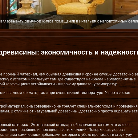
ОБРАЗОВЫВАТЬ ОБЫЧНОЕ ЖИЛОЕ ПОМЕЩЕНИЕ В ИНТЕРЬЕР С НЕПОВТОРИМЫМ ОБЛИ
древисины: экономичность и надежност
ее прочный материал, чем обычная древесина и срок ее службы достаточно ве
есину с успехом используют там, где существуют наиболее неблагоприятные
кий коэффициент устойчивости к широкому диапазону температур.
м и влажном климате, так и при очень низкой температуре. У нее высокая
ройматериал, она совершенно не требует специального ухода и проведения
вами. В отличие от натуральной древесины, достаточно просто обрабатыват
енный материал. Этот высокий стандарт обеспечивается тем, что для ее
 применяют новейшие инновационные технологии. Поверхность дерева
альными химическими добавками, которые глубоко проникают в структуру