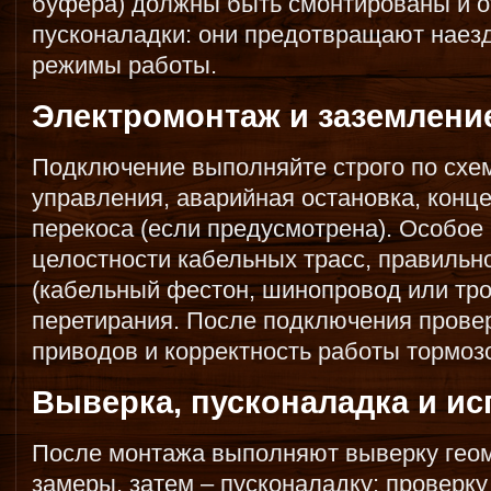
буфера) должны быть смонтированы и о
пусконаладки: они предотвращают наез
режимы работы.
Электромонтаж и заземлени
Подключение выполняйте строго по схем
управления, аварийная остановка, конце
перекоса (если предусмотрена). Особое
целостности кабельных трасс, правильн
(кабельный фестон, шинопровод или тро
перетирания. После подключения прове
приводов и корректность работы тормоз
Выверка, пусконаладка и и
После монтажа выполняют выверку геом
замеры, затем – пусконаладку: проверку