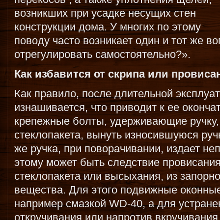
возникших при усадке несущих стен
конструкции дома. У многих по этому
поводу часто возникает один и тот же во
отрегулировать самостоятельно?».
Как избавится от скрипа или провиса
Как правило, после длительной эксплуа
изнашивается, что приводит к ее оконча
крепежные болты, удерживающие ручку, 
стеклопакета, вынуть износившуюся руч
же ручка, при поворачивании, издает не
этому может быть следствие провисания
стеклопакета или высыхания, из запорн
вещества. Для этого подвижные оконны
например смазкой WD-40, а для устране
откручивания или напротив вкручивания