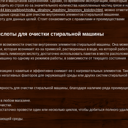
ости и масштабов загрязнений. Однако, со временем эксплуатации, некоторые
ить из строя из-за значительного количества накопленных частиц грязи и н
044.kiev.ua/blog/chistka_stiralnoy_mashiny_limonnoy_kislotoy.html
, можно отмети
дные средства для очистки внутренних элементов стиральной машинки.
оту для данных целей. Стоит ознакомиться с правилами и преимуществами
ислоты для очистки стиральной машины
я возможности очистки внутренних элементов стиральной машины. Она може
, которая возникает из-за примесей, растворенных в воде, на которой работ
овать лимонную кислоту, достаточно использовать пакетик в месте располож
 машину по одному из режимов работы, в зависимости от текущего состояния
 реакцию с накипью и эффективно снимает ее с нагревательных элементов. Та
ез негативных факторов для окружающей среды или других систем стиральной
ярность для очистки стиральной машины, благодаря наличию ряда преимуще
 в любом магазине.
чистки.
остаточно провести один или несколько циклов, чтобы добиться полного уда
жающей среды.