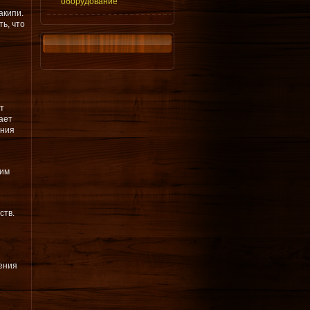
оборудование
акипи.
ть, что
т
ает
ения
ким
ств.
ления