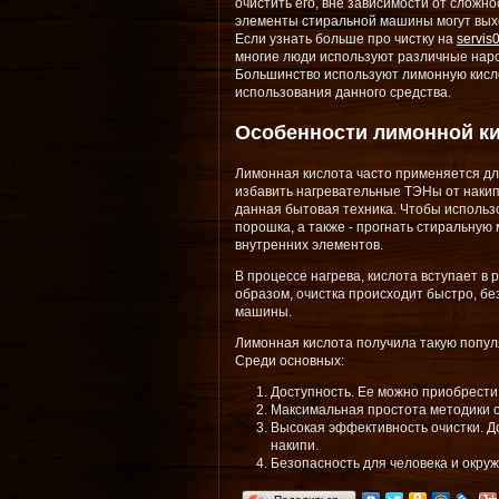
очистить его, вне зависимости от сложн
элементы стиральной машины могут выход
Если узнать больше про чистку на
servis
многие люди используют различные наро
Большинство используют лимонную кисл
использования данного средства.
Особенности лимонной к
Лимонная кислота часто применяется дл
избавить нагревательные ТЭНы от накипи
данная бытовая техника. Чтобы использ
порошка, а также - прогнать стиральную
внутренних элементов.
В процессе нагрева, кислота вступает в
образом, очистка происходит быстро, б
машины.
Лимонная кислота получила такую попул
Среди основных:
Доступность. Ее можно приобрести
Максимальная простота методики о
Высокая эффективность очистки. Д
накипи.
Безопасность для человека и окру