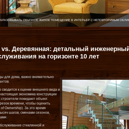
ЛЯ ОТЛИЧНО-
 vs. Деревянная: детальный инженерны
служивания на горизонте 10 лет
цы для дома, важно внимательно
антов.
 сводится к оценке внешнего вида и
 настоящая экономика конструкции
к строители покидают объект.
резок времени, чтобы оценить
of Ownership). За это время
ысяч шагов, сменами сезонов,
ами.
обслуживание стеклянной и