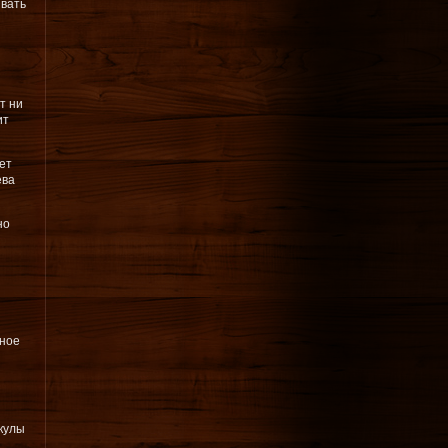
ивать
т ни
ит
ет
ева
но
нное
кулы