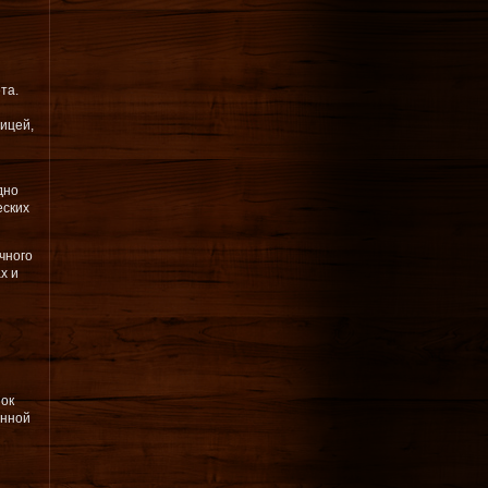
та.
ицей,
дно
еских
чного
х и
зок
янной