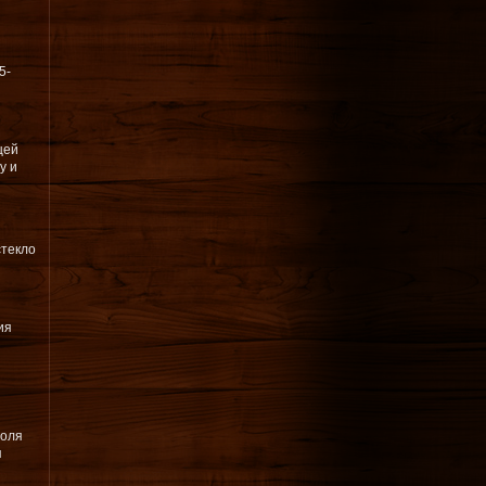
5-
щей
у и
стекло
ия
роля
я