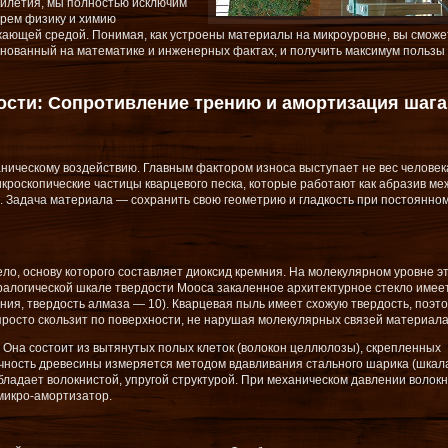
тилетия, мы полностью исключим
ерем физику и химию
жающей средой. Понимая, как устроены материалы на микроуровне, вы сможе
снованный на математике и инженерных фактах, и получить максимум пользы
ости: Сопротивление трению и амортизация шага
ническому воздействию. Главным фактором износа выступает не вес человека
кроскопические частицы кварцевого песка, которые работают как абразив ме
. Задача материала — сохранить свою геометрию и гладкость при постоянно
ло, основу которого составляет диоксид кремния. На молекулярном уровне э
ралогической шкале твердости Мооса закаленное архитектурное стекло имее
ения, твердость алмаза — 10). Кварцевая пыль имеет схожую твердость, поэт
просто скользит по поверхности, не нарушая молекулярных связей материала
 Она состоит из вытянутых полых клеток (волокон целлюлозы), скрепленных
ность древесины измеряется методом вдавливания стального шарика (шкал
бладает волокнистой, упругой структурой. При механическом давлении волок
микро-амортизатор.