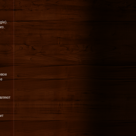
le).
из.
овое
ые
авляют
ит