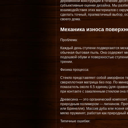
деревянной конструкции в течение деся
субъективные оценки дизайна. Мы разб
взаимодействия этих материалов с окру
сделать точный, прагматичный выбор, о
своего дома.
Механика износа поверхн
Проблема:
Каждый день ступени подвергаются меха
обычная бытовая пыль. Она содержит ми
подошвой обуви и поверхностью ступени
трении.
Физика процесса:
Стекло представляет собой аморфное те
сверхплотная матрица без пор. По мине
показатель около 6.5 единиц (для сравн
при контакте с закаленным стеклом она 
Древесина — это органический композит.
природным полимером — лигнином. Проч
или Бринелля). Массив дуба или ясеня о
мягко пружинят, работая как природный 
Типичные ошибки: