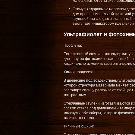
колеблется. Отсутствие необходим
Стимул к здоровью с массивом дер
дом профессиональной системой у
ступеней, вы создаете эталонный, 
выступает индикатором идеальной
Ультрафиолет и фотохим
Проблема:
Естественный свет из окон содержит уль
для запуска фотохимических реакций на
кардинально изменить свои оптические с
Химия процесса:
В древесине под воздействием ультрафи
которой структура материала меняет св
благодаря солнцу раскрывают свой цвет
контрастным.
Стеклянные ступени изготавливаются из 
слоями стекла под давлением и темпера
молекулы-абсорберы, которые физически
количество тепла.
Типичные ошибки:
Страх перед выцветанием дерева и попы