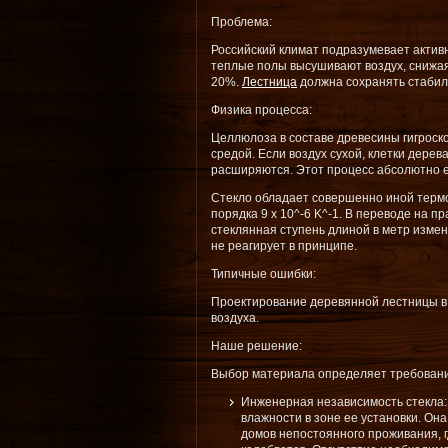
Проблема:
Российский климат подразумевает актив
теплые полы высушивают воздух, снижая
20%.
Лестница
должна сохранять стабиль
Физика процесса:
Целлюлоза в составе древесины гигроско
средой. Если воздух сухой, клетки дере
расширяются. Этот процесс абсолютно 
Стекло обладает совершенно иной терм
порядка 9 х 10^-6 K^-1. В переводе на п
стеклянная ступень длиной в метр изме
не реагирует в принципе.
Типичные ошибки:
Проектирование деревянной лестницы в 
воздуха.
Наше решение:
Выбор материала определяет требовани
Инженерная независимость стекла:
влажности в зоне ее установки. Она
домов непостоянного проживания, 