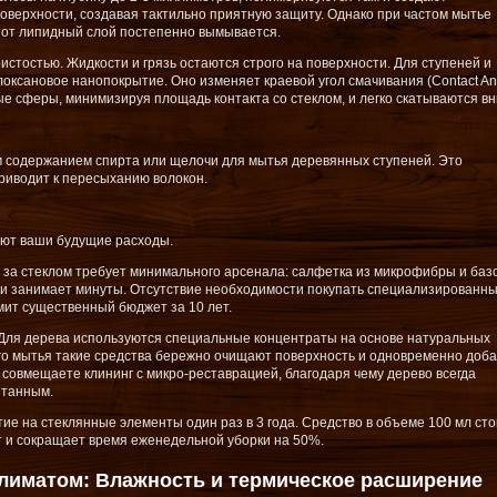
поверхности, создавая тактильно приятную защиту. Однако при частом мытье
от липидный слой постепенно вымывается.
стостью. Жидкости и грязь остаются строго на поверхности. Для ступеней и
ксановое нанопокрытие. Оно изменяет краевой угол смачивания (Contact Ang
е сферы, минимизируя площадь контакта со стеклом, и легко скатываются вн
м содержанием спирта или щелочи для мытья деревянных ступеней. Это
риводит к пересыханию волокон.
ют ваши будущие расходы.
д за стеклом требует минимального арсенала: салфетка из микрофибры и баз
рки занимает минуты. Отсутствие необходимости покупать специализированн
ит существенный бюджет за 10 лет.
: Для дерева используются специальные концентраты на основе натуральных
го мытья такие средства бережно очищают поверхность и одновременно доб
 совмещаете клининг с микро-реставрацией, благодаря чему дерево всегда
итанным.
е на стеклянные элементы один раз в 3 года. Средство в объеме 100 мл сто
т и сокращает время еженедельной уборки на 50%.
лиматом: Влажность и термическое расширение