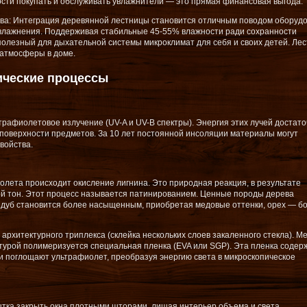
ости покупать и обслуживать увлажнители — это прямая финансовая выгода.
ева: Интеграция деревянной лестницы становится отличным поводом оборуд
влажнения. Поддерживая стабильные 45-55% влажности ради сохранности
полезный для дыхательной системы микроклимат для себя и своих детей. Ле
 атмосферы в доме.
ические процессы
трафиолетовое излучение (UV-A и UV-B спектры). Энергия этих лучей достат
 поверхности предметов. За 10 лет постоянной инсоляции материалы могут
войства.
олета происходит окисление лигнина. Это природная реакция, в результате
ой тон. Этот процесс называется патинированием. Ценные породы дерева
: дуб становится более насыщенным, приобретая медовые оттенки, орех — б
архитектурного триплекса (склейка нескольких слоев закаленного стекла). М
турой полимеризуется специальная пленка (EVA или SGP). Эта пленка содер
 поглощают ультрафиолет, преобразуя энергию света в микроскопическое
тка закрыть окна плотными шторами, лишая интерьер объема и света.