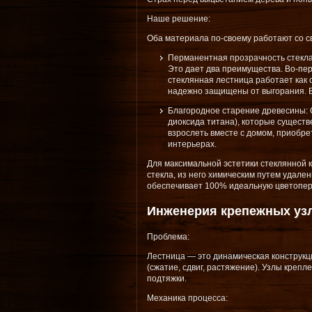
Наше решение:
Оба материала по-своему работают со с
Перманентная прозрачность стекла
Это дает два преимущества. Во-пер
стеклянная лестница работает как 
надежно защищены от выгорания. 
Благородное старение древесины: 
диоксида титана), которые существ
взрослеть вместе с домом, приобре
интерьерах.
Для максимальной эстетики стеклянной к
стекла, из него химическим путем удале
обеспечивает 100% идеальную цветопере
Инженерия крепежных узл
Проблема:
Лестница — это динамическая конструкци
(сжатие, сдвиг, растяжение). Узлы креп
подтяжки.
Механика процесса: