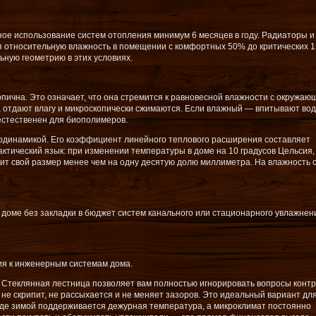
ное использование систем отопления минимум 6 месяцев в году. Радиаторы и
 относительную влажность в помещении с комфортных 50% до критических 1
ную геометрию в этих условиях.
пична. Это означает, что она стремится к равновесной влажности с окружаю
ва отдают влагу и микроскопически сжимаются. Если влажный — впитывают вод
естественен для биополимеров.
одинамикой. Его коэффициент линейного теплового расширения составляет
рактический язык: при изменении температуры в доме на 10 градусов Цельсия,
нит свой размер менее чем на одну десятую долю миллиметра. На влажность 
доме без закладки в бюджет систем канального или стационарного увлажнен
я к инженерным системам дома.
 Стеклянная лестница позволяет вам полностью игнорировать вопросы конт
 не скрипит, не рассыхается и не меняет зазоров. Это идеальный вариант дл
где зимой поддерживается дежурная температура, а микроклимат постоянно