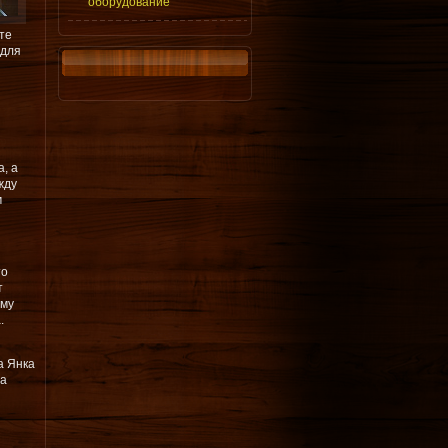
оборудование
те
 для
, а
жду
м
то
т
ому
.
а Янка
на