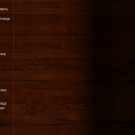
овать
стница
очна
олее
ежду
жит