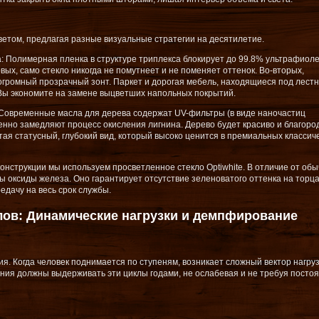
ветом, предлагая разные визуальные стратегии на десятилетие.
: Полимерная пленка в структуре триплекса блокирует до 99.8% ультрафиоле
вых, само стекло никогда не помутнеет и не поменяет оттенок. Во-вторых,
огромный прозрачный зонт. Паркет и дорогая мебель, находящиеся под лестн
Вы экономите на замене выцветших напольных покрытий.
Современные масла для дерева содержат UV-фильтры (в виде наночастиц
енно замедляют процесс окисления лигнина. Дерево будет красиво и благоро
тая статусный, глубокий вид, который высоко ценится в премиальных классич
онструкции мы используем просветленное стекло Optiwhite. В отличие от обы
ны оксиды железа. Оно гарантирует отсутствие зеленоватого оттенка на торца
дачу на весь срок службы.
ов: Динамические нагрузки и демпфирование
я. Когда человек поднимается по ступеням, возникает сложный вектор нагру
ления должны выдерживать эти циклы годами, не ослабевая и не требуя посто