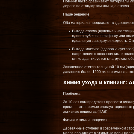
Новички часто сравнивают материалы ли
дерево по стандартам камня, а стекло —
Наше решение:
Оба материала предлагают выдающиеся 
Выгода стекла (нулевые инвестиции
одного рубля на шлифовку или поли
идеальную заводскую гладкость. Отс
Выгода массива (здоровье суставов)
напряжение с позвоночника и колен
мягко адаптируется к нагрузкам, 
Закаленное стекло толщиной 10 мм (один
давлению более 1200 килограммов на кв
Химия ухода и клининг: 
Проблема:
За 10 лет вам предстоит провести влаж
время — это прямые эксплуатационные р
активные вещества (ПАВ).
Физика и химия процесса:
Деревянные ступени в современном стр
масла проникают в открытые поры целлю