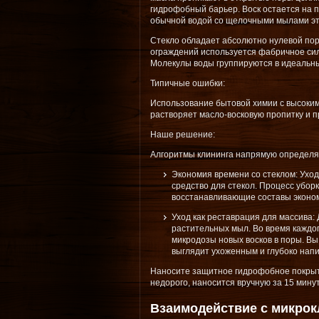
гидрофобный барьер. Воск остается на 
обычной водой со щелочными мылами эт
Стекло обладает абсолютно нулевой пори
ограждений используется фабричное сило
Молекулы воды группируются в идеальны
Типичные ошибки:
Использование бытовой химии с высоки
растворяет масло-восковую пропитку и п
Наше решение:
Алгоритмы клининга напрямую определя
Экономия времени со стеклом: Ухо
средство для стекол. Процесс убо
восстанавливающие составы эконом
Уход как реставрация для массива
растительных мыл. Во время каждо
микродозы новых восков в поры. Вы
выглядит ухоженным и глубоко нап
Наносите защитное гидрофобное покрыти
недорого, наносится вручную за 15 мину
Взаимодействие с микрок