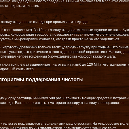
нейно, ожидая одинакового поведения. Ошибка заключается в попытке оцен
 по стандартам пластика.
эксплуатационные выгоды при правильном подходе.
 в восстановление): За 10 лет эксплуатации стеклянные ступени не потребую
ровку. Колоссальная твердость поверхности гарантирует, что ступень сохран
утствие микроцарапин означает, что грязи просто не за что зацепиться.
: Упругость древесных волокон гасит ударную нагрузку при ходьбе. Это снима
ных суставов, что критически важно в долгосрочной перспективе. Массив дер
обеспечивая непревзойденный биомеханический комфорт каждого шага.
 слой триплекса) выдерживает нагрузку на изгиб до 120 МПа, что эквивалент
адратный сантиметр.
Алгоритмы поддержания чистоты
ную уборку
лестницы
минимум 500 раз. Стоимость моющих средств и потраче
асходы. Важно понимать, как материал реагирует на воду и поверхностно-
оительстве покрываются специальными масло-восками. На микроуровне моле
лозы на глубину до 2-3 миллиметров, полимеризуются там и создают