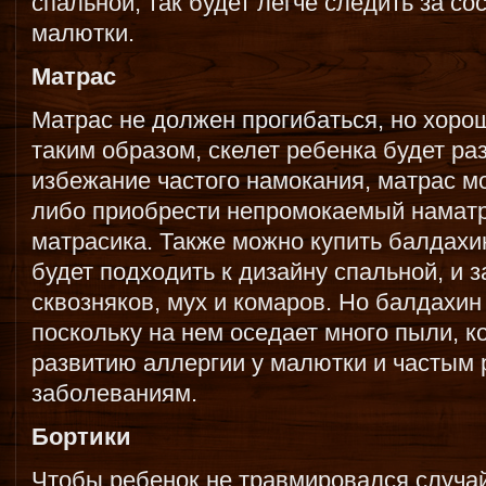
спальной, так будет легче следить за с
малютки.
Матрас
Матрас не должен прогибаться, но хоро
таким образом, скелет ребенка будет ра
избежание частого намокания, матрас м
либо приобрести непромокаемый наматр
матрасика. Также можно купить балдахи
будет подходить к дизайну спальной, и
сквозняков, мух и комаров. Но балдахин
поскольку на нем оседает много пыли, 
развитию аллергии у малютки и частым
заболеваниям.
Бортики
Чтобы ребенок не травмировался случа