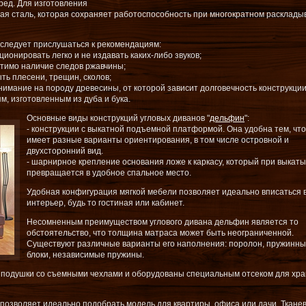
ред. Для изготовления
ая сталь, которая сохраняет работоспособность при многократном расклады
 следует прислушаться к рекомендациям:
онировать легко и не издавать каких-либо звуков;
стимо наличие следов ржавчины;
ть плесени, трещин, сколов;
нимание на породу древесины, от которой зависит долговечность конструкции
, изготовленным из дуба и бука.
Основные виды конструкций угловых диванов "
дельфин
":
- конструкции с выкатной подъемной платформой. Она удобна тем, что
имеет разные варианты ориентирования, в том числе островной и
двухсторонний вид.
- шарнирное крепление основания ложе к каркасу, который при выкат
превращается в удобное спальное место.
Удобная конфигурация мягкой мебели позволяет идеально вписаться 
интерьер, будь то гостиная или кабинет.
Несомненным преимуществом углового дивана дельфин является то
обстоятельство, что толщина матраса может быть неограниченной.
Существуют различные варианты его наполнения: поролон, пружинн
блоки, независимые пружины.
подушки со съемными чехлами и оборудованы специальным отсеком для хр
озволяет идеально подобрать модель для квартиры, офиса или дачи. Ткане