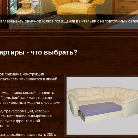
ОБРАЗОВЫВАТЬ ОБЫЧНОЕ ЖИЛОЕ ПОМЕЩЕНИЕ В ИНТЕРЬЕР С НЕПОВТОРИМЫМ ОБЛИ
артиры - что выбрать?
ов признана конструкция
мпактности вписывается в любой
ъемная ниша способна решить
н "дельфин" занимает гораздо
е трёхместные модели с креслами.
му трансформации, который
асть наподобие выныривания
бразует с фронтальной
место.
же, способное выдержать 200 кг