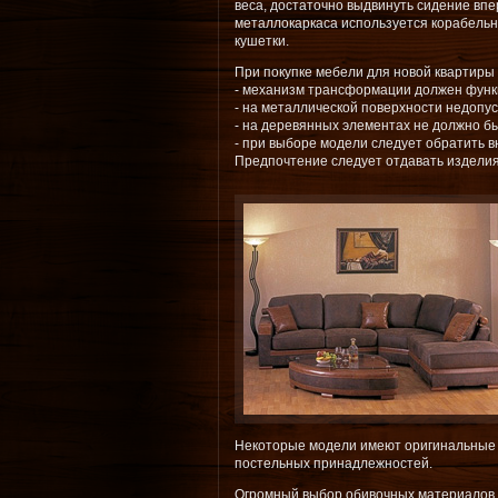
веса, достаточно выдвинуть сидение впе
металлокаркаса используется корабельн
кушетки.
При покупке мебели для новой квартиры
- механизм трансформации должен функци
- на металлической поверхности недопу
- на деревянных элементах не должно бы
- при выборе модели следует обратить в
Предпочтение следует отдавать изделиям
Некоторые модели имеют оригинальные 
постельных принадлежностей.
Огромный выбор обивочных материалов п