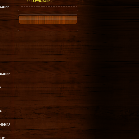
оборудование
вании
.
ывании
в
ые
анения
вые