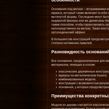
особенности
Основание под матрас – встраиваемая к
каркаса, который также включает в себя
вытянутой формы. Последние могут быть
недорогой фанеры или же древесины бере
таким способом, чтобы гарантировать п
непосредственно на матрас. Такая конст
ортопедический эффект.
В большинстве конструкций предусмотр
степени натяжения ламелей.
Разновидность основани
Все основания, предназначенные для мат
материалов, лежащих в основе:
классические деревянные конструк
каркасы на металлическом базисе;
комбинированные модели;
конструкции с возможностью регули
основания, у которых предусмотре
Преимущества конкретны
Модули из дерева считаются классически
премиальные компании. Если в основе т