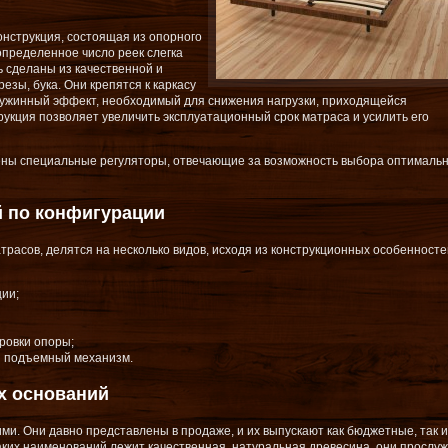
онструкция, состоящая из опорного
 определенное число реек слегка
 сделаны из качественной и
зы, бука. Они крепятся к каркасу
ружинный эффект, необходимый для снижения нагрузки, приходящейся
рукция позволяет увеличить эксплуатационный срок матраса и усилить его
ены специальные регуляторы, отвечающие за возможность выбора оптималь
й по конфигурации
расов, делятся на несколько видов, исходя из конструкционных особенносте
ции;
ровки опоры;
н подъемный механизм.
х оснований
ми. Они давно представлены в продаже, и их выпускают как бюджетные, так и
аких наименований лежит качественная, натуральная древесина, они прослу