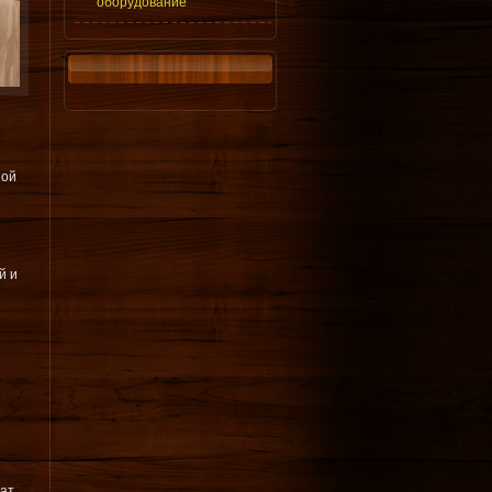
оборудование
ной
й и
жат