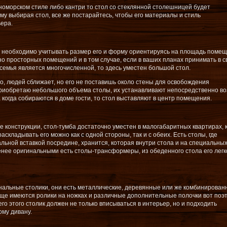
номорском стиле либо кантри то стол со стеклянной столешницей будет
му выбирая стол, все же постарайтесь, чтобы его материалы и стиль
ера.
л, необходимо учитывать размер его и форму ориентируясь на площадь помещ
чно просторных помещений и в том случае, если в ваших планах принимать в 
семья является многочисленной, то здесь уместен большой стол.
о, людей сближает, но его не поставишь около стены для освобождения
приобретаю небольшого объема столы, их устанавливают непосредственно во
 когда собираются в доме гости, то стол выставляют в центр помещения.
конструкции, стол-тумба достаточно уместен в малогабаритных квартирах, 
аскладывать его можно как с одной стороны, так и с обеих. Есть столы, где
ьной вставкой посредине, хранится, которая внутри стола и на специальны
нее оригинальными есть столы-трансформеры, из обеденного стола его легк
альные столики, они есть металлические, деревянные или же комбинирован
еще имеются ролики на ножках и различные дополнительные полочки вот поэ
его этого столик должен не только вписываться в интерьер, но и подходить
ому дивану.