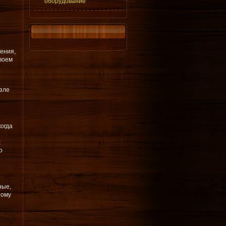
оборудование
ения,
своем
зле
когда
х
о
ные,
тому