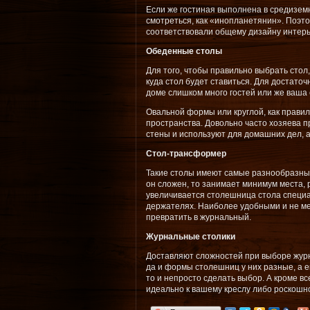
Если же гостиная выполнена в средизем
смотреться, как «инопланетянин». Поэто
соответствовали общему дизайну интерь
Обеденные столы
Для того, чтобы правильно выбрать сто
куда стол будет ставиться. Для достато
доме слишком много гостей или же ваша 
Овальной формы или круглой, как правил
пространства. Довольно часто хозяева 
стены и используют для домашних дел, а
Стол-трансформер
Такие столы имеют самые разнообразные 
он сложен, то занимает минимум места, р
увеличивается столешница стола специал
держателях. Наиболее удобными и не ме
превратить в журнальный.
Журнальные столики
Доставляют сложностей при выборе журн
да и формы столешниц у них разные, а 
то и непросто сделать выбор. А кроме вс
идеально к вашему креслу либо роскошн