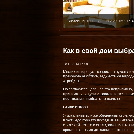
ДИЗАЙН ИНТЕРЬЕРА
ИСКУССТВО ПРЕ
Как в свой дом выбр
10.11.2013 15:09
Многих интересует вопрос – а нужен ли ч
прекрасно обойтись, ведь есть же народ
атрибута.
Но согласитесь для нас это непривычно,
принимать пищу за столом или, же за ни
постараемся выбрать правильно.
Стили столов
Журнальный или же обеденный стол, ка
в гостиную комнату исходя из ее интерь
стиле хай-тек, то и стол должен быть в т
хромированными деталями и столешнице