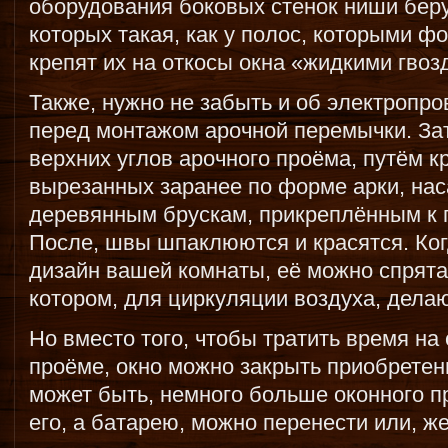
оборудования боковых стенок ниши бер
которых такая, как у полос, которыми ф
крепят их на откосы окна «жидкими гвоз
Также, нужно не забыть и об электропр
перед монтажом арочной перемычки. За
верхних углов арочного проёма, путём к
вырезанных заранее по форме арки, нас
деревянным брускам, прикреплённым к
После, швы шпаклюются и красятся. Ког
дизайн вашей комнаты, её можно спрята
котором, для циркуляции воздуха, делаю
Но вместо того, чтобы тратить время на
проёме, окно можно закрыть приобрете
может быть, немного больше оконного п
его, а батарею, можно перенести или, ж