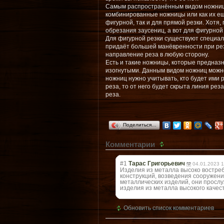
Самым распространённым видом ножниц
комбинированные ножницы или как их ещ
фигурной, так и для прямой резки. Хотя,
обрезания заусениц, а вот для фигурной 
Для фигурной резки существуют специа
придаёт большей манёвренности при рез
направление реза в любую сторону.
Есть и такие ножницы, которые предназ
изогнутыми. Данным видом ножниц можно
ножниц нужно учитывать, кто будет ими 
реза, то от него будет скрыта линия ре
реза.
Поделиться…
Комментарии
#1
Тарас Григорьевич
04.01.2023 1
Изделия из металла высоко востре
конструкций, возведения сооружений
металлических изделий, они прослуж
изделия из металла высокого качес
Обновить список комментариев