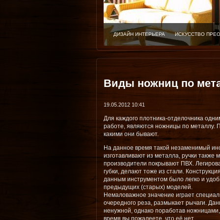
ДИЗАЙН ИНТЕРЬЕРА
ИСКУССТВО ПРЕ
Виды ножниц по мет
19.05.2012 10:41
Для каждого плотника-отделочника одни
работе, являются ножницы по металлу. 
какими они бывают.
На данное время такой незаменимый инс
изготавливают из металла, ручки также 
производители покрывают ПВХ. Легиров
губки, делают тоже из стали. Конструкци
данным инструментом было легко и удобн
предыдущих (старых) моделей.
Немаловажное значение играет специаль
очередного реза, размыкает рычаги. Дан
ненужной, однако поработав ножницами,
время вы пожалеете, что её нет.