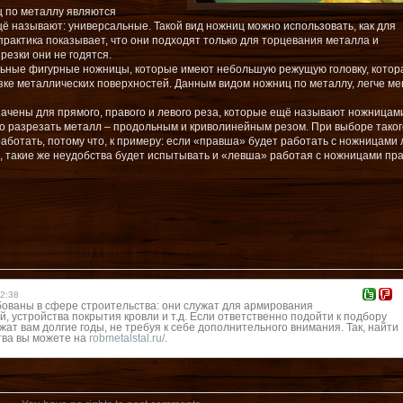
 по металлу являются
ё называют: универсальные. Такой вид ножниц можно использовать, как для
 практика показывает, что они подходят только для торцевания металла и
резки они не годятся.
льные фигурные ножницы, которые имеют небольшую режущую головку, котор
ке металлических поверхностей. Данным видом ножниц по металлу, легче ме
начены для прямого, правого и левого реза, которые ещё называют ножницам
 разрезать металл – продольным и криволинейным резом. При выборе таког
работать, потому что, к примеру: если «правша» будет работать с ножницами 
за, такие же неудобства будет испытывать и «левша» работая с ножницами пр
2:38
бованы в сфере строительства: они служат для армирования
, устройства покрытия кровли и т.д. Если ответственно подойти к подбору
ат вам долгие годы, не требуя к себе дополнительного внимания. Так, найти
тва вы можете на
robmetalstal.ru/
.