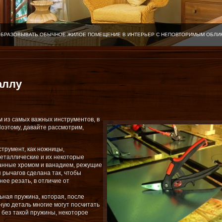
ОБРАЗОВЫВАТЬ ОБЫЧНОЕ ЖИЛОЕ ПОМЕЩЕНИЕ В ИНТЕРЬЕР С НЕПОВТОРИМЫМ ОБЛИ
аллу
м из самых важных инструментов, в
Поэтому, давайте рассмотрим,
трумент, как ножницы,
металлические и их некоторые
анные хромом и ванадием, режущие
я рычагов сделана так, чтобы
ее резать, в отличие от
ная пружина, которая, после
ную деталь многие могут посчитать
 без такой пружины, некоторое