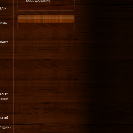
оборудование
ал и
ьных
 одну
5 кг.
 вещи
ты об
учший)