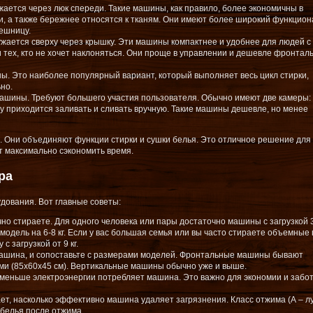
жается через люк спереди. Такие машины, как правило, более экономичны в
и, а также бережнее относятся к тканям. Они имеют более широкий функцион
ешницу.
ужается сверху через крышку. Эти машины компактнее и удобнее для людей с
тех, кто не хочет наклоняться. Они проще в управлении и дешевле фронтал
. Это наиболее популярный вариант, который выполняет весь цикл стирки,
но.
ашины. Требуют большего участия пользователя. Обычно имеют две камеры:
ду приходится заливать и сливать вручную. Такие машины дешевле, но менее
. Они объединяют функции стирки и сушки белья. Это отличное решение для
ет максимально сэкономить время.
ра
дования. Вот главные советы:
но стираете. Для одного человека или пары достаточно машины с загрузкой 3-
 модель на 6-8 кг. Если у вас большая семья или вы часто стираете объемные
с загрузкой от 9 кг.
 машина, и сопоставьте с размерами моделей. Фронтальные машины бывают
ими (85х60х45 см). Вертикальные машины обычно уже и выше.
м меньше электроэнергии потребляет машина. Это важно для экономии и забо
ает, насколько эффективно машина удаляет загрязнения. Класс отжима (А – л
белья после отжима.