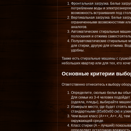
Фронтальная загрузка. Белье загру
потреблении воды и электроэнерги
возможность встраивания под стол
Вертикальная загрузка. Белье загр
ограниченными возможностями или 
аналогов.
Автоматические стиральные машины
полоскания и отжима самостоятель
Полуавтоматические стиральные м
для стирки, другую для отжима. Во
удобны.
Также есть стиральные машины с сушкой
небольших квартир или для тех, кто хоч
Основные критерии выбо
Ответственно отнеситесь к выбору обору
Определите, сколько белья вы обыч
Для семьи из 3-4 человек подойдет
(одеяла, пледы), выбирайте машину 
Измерьте место, где будет стоять
стандартными (85х60х60 см) и узк
Чем выше класс (А+++, А++, А), те
окружающей среде.
Класс стирки (А – лучший) показыв
определяет остаточную влажность 