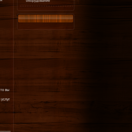
ни
оборудование
 то вы
 услуг