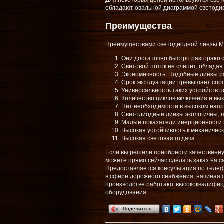
Для некоторых целей используются свет
обладают овальной диаграммой светодио
Преимущества
Преимуществами светодиодной линзы МС
Они достаточно быстро разгораютс
Световой поток не слепит, обладая
Экономичность. Подобные линзы р
Срок эксплуатации превышает соро
Универсальность таких устройств п
Количество циклов включения и вы
Нет необходимости в высоком нап
Светодиодные линзы экологичны, по
Малые показатели инерционности 
Высокая устойчивость к механиче
Высокая световая отдача.
Если вы решили приобрести качественну
можете прямо сейчас сделать заказ на 
Предоставляется консультация по телеф
в сфере дорожного снабжения, начиная с
производстве работают высококвалифиц
оборудования.
Поделиться…