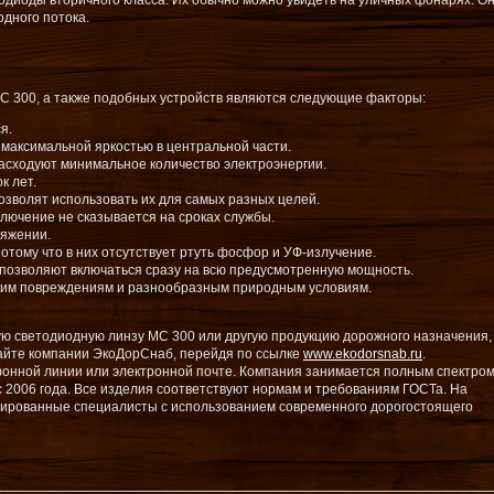
одиоды вторичного класса. Их обычно можно увидеть на уличных фонарях. О
дного потока.
 300, а также подобных устройств являются следующие факторы:
я.
 максимальной яркостью в центральной части.
асходуют минимальное количество электроэнергии.
к лет.
озволят использовать их для самых разных целей.
ключение не сказывается на сроках службы.
ряжении.
тому что в них отсутствует ртуть фосфор и УФ-излучение.
позволяют включаться сразу на всю предусмотренную мощность.
ским повреждениям и разнообразным природным условиям.
ю светодиодную линзу МС 300 или другую продукцию дорожного назначения,
сайте компании ЭкоДорСнаб, перейдя по ссылке
www.ekodorsnab.ru
.
онной линии или электронной почте. Компания занимается полным спектром
 2006 года. Все изделия соответствуют нормам и требованиям ГОСТа. На
ированные специалисты с использованием современного дорогостоящего