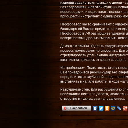
изделий задействуют функцию дрели - с
без сверления». Для этой функции испол
перегородку или подготовить полости дл
приобрести инструмент с одним режимом 
Перфоратор часто сравнивают с ударной 
благодаря ей Вам не придется приклады
Перфоратор в 7-8 раз мощнее ударной д
поверхностями дрелью выполнить невозм
Демонтаж плитки. Удалять старую кера
процесс можно заметно упростить. Для 
отрегулировать угол наклона инструмен
шва плитки, двигаясь от края к середине.
«Штробление». Подготовить стену к про
Вам понадобится режим «удар без сверле
определитесь с глубинной предполагаем
выставлять в начале работы, в ходе «ш
Разрушение стен. Для разрушения кирпи
необходима пика или долото, желательн
отверстие в нужных вам направлениях.
Поделиться…