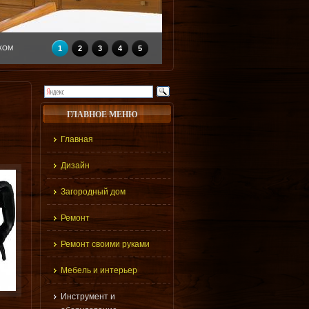
КОМ
1
2
3
4
5
ГЛАВНОЕ МЕНЮ
Главная
Дизайн
Загородный дом
Ремонт
Ремонт своими руками
Мебель и интерьер
Инструмент и