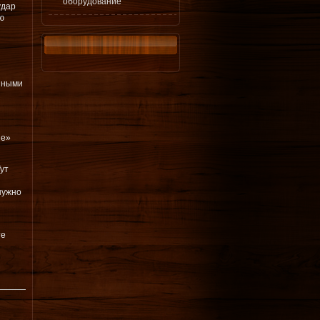
оборудование
удар
ю
нными
ие»
ут
нужно
те