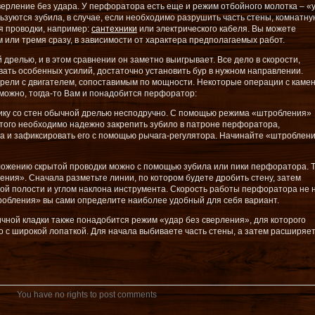
верление без удара. У перфоратора есть еще и режим отбойного молотка – «
ьзуются зубила, в случае, если необходимо разрушить часть стены, комнатну
я проводки, например:
сантехники
или электрического кабеля. Вы можете
или тремя сразу, в зависимости от характера предполагаемых работ.
дрелью, и в этом сравнении он заметно выигрывает. Все дело в скорости,
вать особенных усилий, достаточно установить бур в нужном направлении.
рели с двигателем, сопоставимым по мощности. Некоторые операции с каме
ожно, тогда-то Вам и понадобится перфоратор:
мику со стен обычной дрелью несподручно. С помощью режима «штробления»
этого необходимо надежно закрепить зубило в патроне перфоратора,
та и зафиксировать его с помощью рычага-регулятора. Начинайте «штроблен
ложению скрытой проводки можно с помощью зубила или пики перфоратора. Т
ния». Сначала разметьте линии, по котором будете дробить стену, затем
ой полости и углом наклона инструмента. Скорость работы перфоратора не 
тробления» вы сами определите наиболее удобный для себя вариант.
чной кладки также понадобится режим «удар без сверления», для которого
о с широкой лопаткой. Для начала выбиваете часть стены, а затем расширяе
You have no rights to post comments