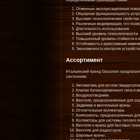
определенными преимуществами:
Отменные эксплуатационные показ
Обширная функциональность устрой
Высокие технологические свойства
Различные модификации, что позво
Длительность использования.
Высокий уровень технологичности.
Повышенный уровень стойкости к 
Устойчивость к агрессивным химиче
Экономичность контроля устройств 
Ассортимент
Итальянский бренд Giacomini предлагае
сантехники:
Автоматика для котлов твердотопли
Клапан балансировочного типа и в
Воздухоотводчики.
Вентили, предназначенные для ра
Задвижки и вентильные краны.
Отопительные коллекторы.
Компоненты, предназначенные для
Коллекторы для системы теплого п
Вентили и краны для бытовых техни
Вентили для радиаторов.
Шаровые краны.