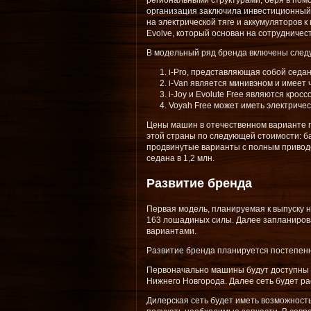
региональными структурами, беря в пом
организация заключила инвестиционный
на электрической тяге и аккумуляторов к
Evolve, который основан на сотрудничест
В модельный ряд бренда включены след
i-Pro, представляющая собой седа
i-Van является минивэном и имеет 
i-Joy и Evolute Free являются кро
Voyah Free может иметь электричес
Цены машин в отечественном варианте п
этой страны по следующей стоимости: баз
продвинутые варианты с полным приводом
седана в 1,2 млн.
Развитие бренда
Первая модель, планируемая к выпуску на
163 лошадиных силы. Далее запланирова
вариантами.
Развитие бренда планируется постепен
Первоначально машины будут доступны ж
Нижнего Новгорода. Далее сеть будет р
Дилерская сеть будет иметь возможност