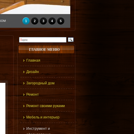
КОМ
1
2
3
4
5
ГЛАВНОЕ МЕНЮ
Главная
Дизайн
Загородный дом
Ремонт
Ремонт своими руками
Мебель и интерьер
Инструмент и