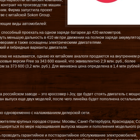
ощь наработки китайских компаний,
 контракт на производстве машин
 ним. Фирма запустила проект
ве с китайской Sokon Group.
ующие виды автомобилей:
н способный проехать на одном заряде батареи до 420 километров.
чуть меньшую дальность в 410 км при движении на полном заряде аккумулято
ссоверами и также оснащены электрическими двигателями.
кий и гибридные варианты двигателя.
ока не называются, однако их китайские аналоги продаются на внутреннем 
овые версии Free за 343 600 юаней, что эквивалентно 2,9 млн. руб., более
 за 373 600 (3,2 млн. руб.). Для минивэна цена определена в 1,4 млн рублей
 российском заводе – это кроссовер i-Joy, где будет стоять двигатель с мощн
н выпуск еще двух моделей, после чего линейка будет пополнена остальны
но одновременно с налаживанием дилерской сети.
ителям крупных городов страны: Москвы; Санкт-Петербурга; Краснодара; Со
асширяться по мере наращивания выпуска машин и пополнения модельного р
ь проводить гарантийное и постгарантийное обслуживание электромобилей,