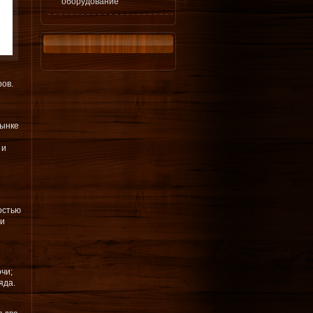
оборудование
ров.
рынке
 и
остью
ми
чи;
яда.