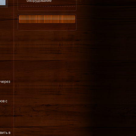
оборудование
 через
ов с
вить в