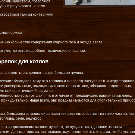
ысоким качеством, позволяют
ры и регулировать пламя.
ствоваться такими критериями:
ским нормам.
.
енно количество содержания угарного газа и оксида азота.
ителя, где есть подробное техническое описание.
орелок для котлов
ые элементы разделяют на две большие группы:
ходит благодаря тому, что топливо и кислород поступают в камеру сгорания
ки универсальные, подходят для всех типов котлов, обладают надежностью,
кже они практически бесшумные.
бенностью есть тот факт, что в отличие от предыдущего варианта кислород
а принудительно. Чаще всего, они предназначаются для отопительных прибор
и, большинство моделей автоматизированные, состоят из таких частей, как
топлива, реле, редуктор.
тся к энергозависимым конструкциям, не нуждаются в дополнительном
дом. Данные горелки, как правило, идут в комплекте с котлами, чтобы устано