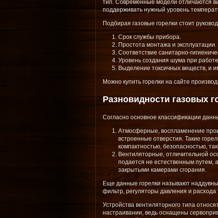
тип. Современные модели отличаются в
поддерживать нужный уровень температу
Подбирая газовые горелки стоит руковод
Срок службы прибора.
Простота монтажа и эксплуатации.
Соответствие санитарно-гигиениче
Уровень создания шума при работе
Выделение токсичных веществ, и им
Можно купить горелки на сайте производ
Разновидности газовых г
Согласно основное классификации данн
Атмосферные, воспламенение проис
встроенные отверстия. Такие горел
компактностью, безопасностью, та
Вентиляторные, отличительной осо
подается не естественным путем, 
закрытыми камерами сгорания.
Еще данные горелки называют наддувным
фильтр, регуляторы давления и расхода 
Устройства вентиляторного типа относя
настраивании, ведь оснащены сервоприво