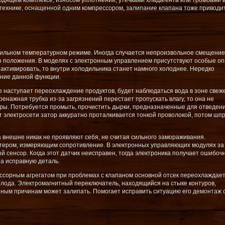
одящем комплексе, износом уплотнений, утечками хладагента или тромбами 
технике, оснащенной одним компрессором, залипание клапана тоже приводит
вильном температурном режиме. Иногда случается непроизвольное смещение
о положения. В моделях с электронным управлением присутствуют особые о
 активировать, то внутри холодильника станет намного холоднее. Нередко
ние данной функции.
 наступает переохлаждение продуктов, будет наблюдаться вода в зоне свеж
ренажная трубка из-за загрязнений перестает пропускать влагу, то она не
ры. Потребуется промыть, прочистить дырки, предназначенные для отведен
т электросети затор аккуратно проталкивается тонкой проволокой, потом шп
 внешне никак не проявляют себя, не считая сильного замораживания.
стером, измеряющим сопротивление. В электронных управляющих модулях за
 сенсор. Когда этот датчик неисправен, тогда электроника получает ошибоч
на исправную деталь.
сорным агрегатом при проблемах с клапаном основной отсек переохлаждает
олода. Электромагнитный переключатель, находящийся на стыке контуров,
ным причинам может залипать. Помогает исправить ситуацию его демонтаж 