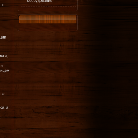
в
оборудование
 к
пции
ести,
ия
рицем
ные
ся, а
с