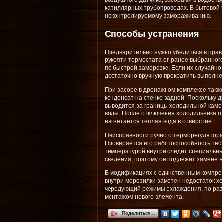
воздушного датчика, засорами в водоотв
капиллярных трубопроводах. В бытовой 
неконтролируемому замораживанию.
Способы устранения
Предварительно нужно убедиться в пра
рукояти термостата от ранее выбранног
по быстрой заморозке. Если их случайно
достаточно вручную прекратить выполне
При засоре в дренажном комплексе также
конденсат на стенке задней. Поскольку д
выводится за границы холодильной каме
воды. После отключения холодильника о
нагнетается теплая вода в отверстие.
Неисправности ручного терморегулятора
Проверяется его работоспособность те
температурой внутри следит специальный
сведения, поэтому он подлежит замене 
В модификациях с единственным компрес
внутри морозилки заметен недостаток х
чередующий режимы охлаждения, по раз
монтажом нового элемента.
Поделиться…