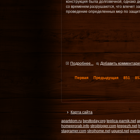
конструкция была долговечной, однако 
со временем разрушаются, что влечет з
проведение определенных мер по защит
Подробнее...
Добавить комментари
Первая
Предыдущая
851
85
Карта сайта
apartdom.ru
besttoday.org
teplica-parnik.net
a
homeprorab.info
stroibloger.com
krepezh.net
h
stagramer.com
stroihome.net
uquest.net
everb