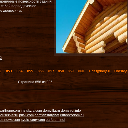
деревянные поверхности здания
а собой периодическое
е древесины.
й
2
853
854
855
856
857
858
859
860
Следующая
Послед
Страница 858 из 936
parthome.org
instukzia.com
domvilla.ru
domstroi.info
ousekvar.ru
plitki.com
domfenshuy.net
euroecodom.ru
estnews.com
sveto-copy.com
balforum.net