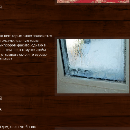
й
на некоторых окнах появляется
толстую ледяную корку.
х узоров красиво, однако в
но темнее, к тому же чтобы
 открывать окно, что весомо
мещения.
й
к
 дом, хочет чтобы его