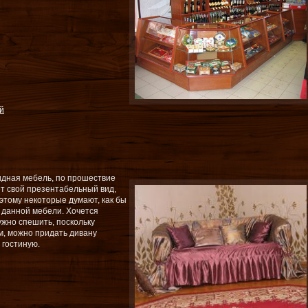
й
идная мебель, по прошествие
ет свой презентабельный вид,
оэтому некоторые думают, как бы
а данной мебели. Хочется
ужно спешить, поскольку
м, можно придать дивану
 гостиную.