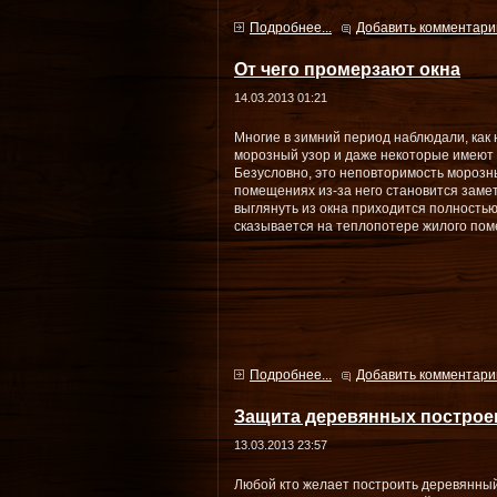
Подробнее...
Добавить комментари
От чего промерзают окна
14.03.2013 01:21
Многие в зимний период наблюдали, как 
морозный узор и даже некоторые имеют 
Безусловно, это неповторимость морозны
помещениях из-за него становится замет
выглянуть из окна приходится полностью
сказывается на теплопотере жилого по
Подробнее...
Добавить комментари
Защита деревянных построе
13.03.2013 23:57
Любой кто желает построить деревянный