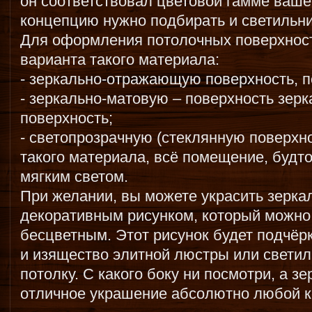
он соответствовал цветовой гамме вашег
концепцию нужно подбирать и светильни
Для оформления потолочных поверхност
варианта такого материала:
- зеркально-отражающую поверхность, по
- зеркально-матовую – поверхность зер
поверхность;
- светопрозрачную (стеклянную поверхно
такого материала, всё помещение, будто
мягким светом.
При желании, вы можете украсить зерка
декоративным рисунком, который можно
бесцветным. Этот рисунок будет подчёр
и изящество элитной люстры или светил
потолку. С какого боку ни посмотри, а з
отличное украшение абсолютно любой 